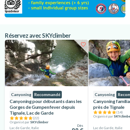
Réservez avec SKYclimber
Canyoning
Recommandé
Canyoning
Reco
Canyoning pour débutants dans les
Canyoning familia
Gorges de Gumpenfever depuis
près de Tignale
Tignale, Lac de Garde
(
14
)
Organisé par
SKYclimb
(
22
)
Organisé par
SKYclimber
Dès
Lac de Garde, Italie
Lac de Garde, Italie