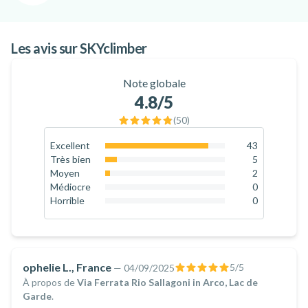
ainsi que des options de réservation flexibles.
Que vous voyagiez seul, avec des enfants ou en groupe, vous
pouvez compter sur SKYclimber pour transformer chaque
Les avis sur SKYclimber
activité en une véritable aventure en plein air.
Note globale
4.8
/5
(
50
)
Excellent
43
86
%
Très bien
5
10
%
Moyen
2
4
%
Médiocre
0
0
%
Horrible
0
0
%
ophelie L., France
5
/5
—
04/09/2025
À propos de
Via Ferrata Rio Sallagoni in Arco, Lac de
Garde
.