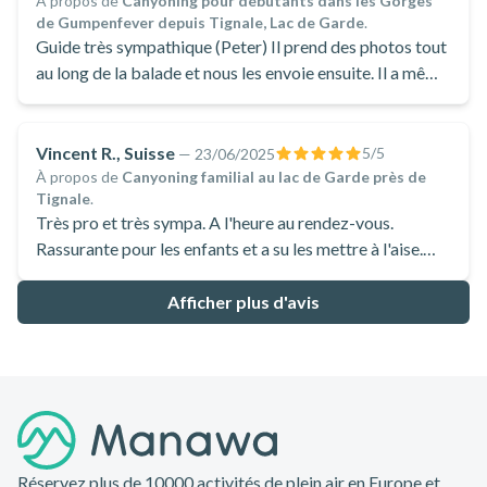
À propos de
Canyoning pour débutants dans les Gorges
de Gumpenfever depuis Tignale, Lac de Garde
.
Guide très sympathique (Peter) Il prend des photos tout
au long de la balade et nous les envoie ensuite. Il a même
pensé à la boisson et aux gâteaux !!!
Vincent R., Suisse
5
/5
—
23/06/2025
À propos de
Canyoning familial au lac de Garde près de
Tignale
.
Très pro et très sympa. A l'heure au rendez-vous.
Rassurante pour les enfants et a su les mettre à l'aise.
Parfait
Afficher plus d'avis
Pied de page
Réservez plus de 10000 activités de plein air en Europe et