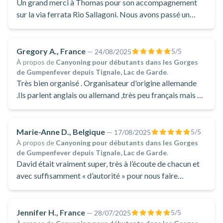
Un grand merci à Thomas pour son accompagnement
sur la via ferrata Rio Sallagoni. Nous avons passé un
super moment. Thomas nous a guidé dans la bonne
humeur et très professionnel. Les paysages sont
superbes, à couper le souffle. C’était une première pour
Gregory A., France
5
/5
—
24/08/2025
nous et ça ne sera pas la dernière! Le petit plus, les
À propos de
Canyoning pour débutants dans les Gorges
de Gumpenfever depuis Tignale, Lac de Garde
.
photos à la fin que Thomas a pris durant le parcours.
Très bien organisé . Organisateur d'origine allemande
Vous pouvez faire appel à lui les yeux fermés!! Nous le
.Ils parlent anglais ou allemand ,très peu français mais ca
recommandons +++++ Merci encore Thomas!
pose peu de problème pour cette activité totalement
préparée.
Marie-Anne D., Belgique
5
/5
—
17/08/2025
À propos de
Canyoning pour débutants dans les Gorges
de Gumpenfever depuis Tignale, Lac de Garde
.
David était vraiment super, très à l’écoute de chacun et
avec suffisamment « d’autorité » pour nous faire
respecter les règles de sécurité. Toutes les consignes
étaient bien expliquées. Et en plus il était très sympa.
Jennifer H., France
5
/5
—
28/07/2025