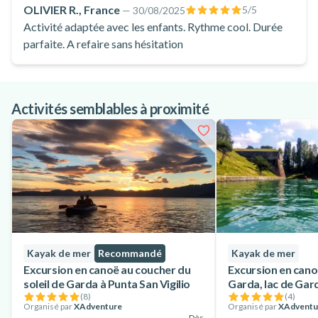
OLIVIER R., France
5
/5
—
30/08/2025
Activité adaptée avec les enfants. Rythme cool. Durée
parfaite. A refaire sans hésitation
Activités semblables à proximité
Kayak de mer
Recommandé
Kayak de mer
Excursion en canoë au coucher du
Excursion en cano
soleil de Garda à Punta San Vigilio
Garda, lac de Gar
(
8
)
(
4
)
Organisé par
XAdventure
Organisé par
XAdventu
Dès