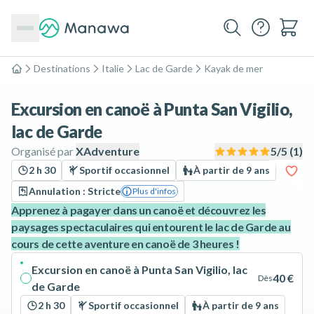
Destinations
Italie
Lac de Garde
Kayak de mer
Accueil
Excursion en canoë à Punta San Vigilio,
lac de Garde
Organisé par
XAdventure
5
/5 (
1
)
2 h 30
Sportif occasionnel
À partir de 9 ans
Annulation : Stricte
Plus d'infos
Apprenez à pagayer dans un canoë et découvrez les
paysages spectaculaires qui entourent le lac de Garde au
cours de cette aventure en canoë de 3 heures !
Excursion en canoë à Punta San Vigilio, lac
40 €
Dès
de Garde
2 h 30
Sportif occasionnel
À partir de 9 ans