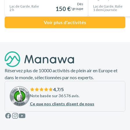
Dès
Lac de Garde, Italie
Lac de Garde, Italie
150 €
/ groupe
2 h
1 demi journée
Voir plus d'activités
Pied de page
Réservez plus de 10000 activités de plein air en Europe et
dans le monde, sélectionnées par nos experts.
4,7
/5
Note basée sur 36 576 avis.
Ce que nos clients disent de nous
Facebook
Instagram
Youtube