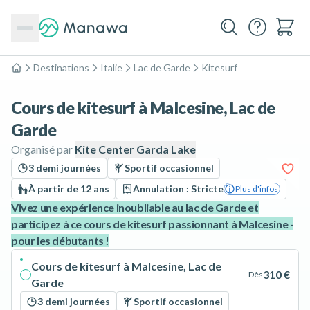
Destinations
Italie
Lac de Garde
Kitesurf
Accueil
Cours de kitesurf à Malcesine, Lac de
Garde
Organisé par
Kite Center Garda Lake
3 demi journées
Sportif occasionnel
À partir de 12 ans
Annulation : Stricte
Plus d'infos
Vivez une expérience inoubliable au lac de Garde et
participez à ce cours de kitesurf passionnant à Malcesine -
pour les débutants !
Cours de kitesurf à Malcesine, Lac de
310 €
Dès
Garde
3 demi journées
Sportif occasionnel