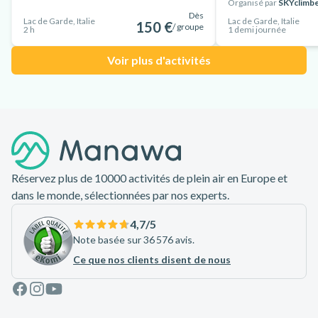
Organisé par
SKYclimb
Dès
Lac de Garde, Italie
Lac de Garde, Italie
150 €
/ groupe
2 h
1 demi journée
Voir plus d'activités
Pied de page
Réservez plus de 10000 activités de plein air en Europe et
dans le monde, sélectionnées par nos experts.
4,7
/5
Note basée sur 36 576 avis.
Ce que nos clients disent de nous
Facebook
Instagram
Youtube