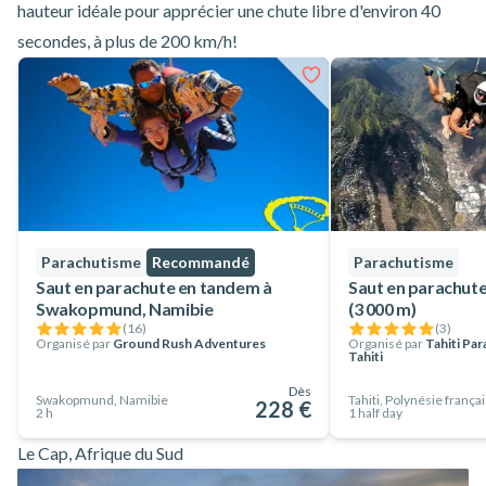
hauteur idéale pour apprécier une chute libre d'environ 40
secondes, à plus de 200 km/h!
Parachutisme
Recommandé
Parachutisme
Saut en parachute en tandem à
Saut en parachute
Swakopmund, Namibie
(3 000 m)
(
16
)
(
3
)
Organisé par
Ground Rush Adventures
Organisé par
Tahiti Par
Tahiti
Dès
Swakopmund, Namibie
Tahiti, Polynésie frança
228 €
2 h
1 half day
Le Cap, Afrique du Sud