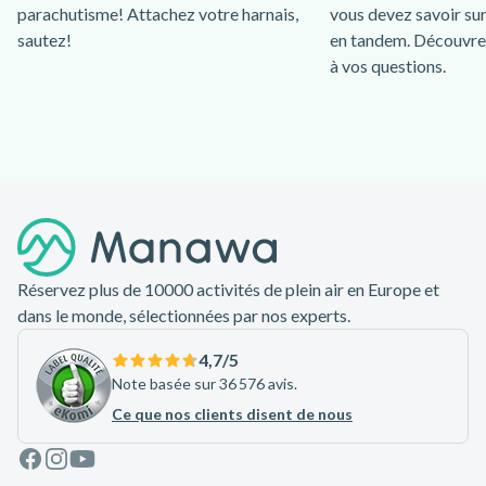
parachutisme! Attachez votre harnais,
vous devez savoir sur
sautez!
en tandem. Découvrez
à vos questions.
Pied de page
Réservez plus de 10000 activités de plein air en Europe et
dans le monde, sélectionnées par nos experts.
4,7
/5
Note basée sur 36 576 avis.
Ce que nos clients disent de nous
Facebook
Instagram
Youtube