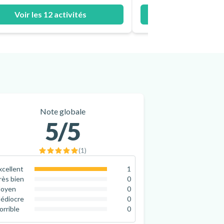
Voir les 12 activités
Voir les 12 a
Note globale
5
/5
(
1
)
xcellent
1
100
%
rès bien
0
0
%
oyen
0
0
%
édiocre
0
0
%
orrible
0
0
%