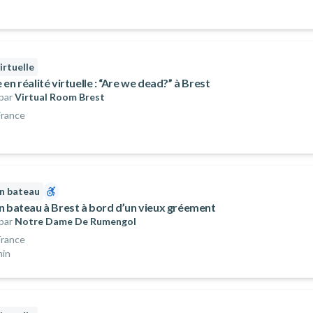
irtuelle
en réalité virtuelle : “Are we dead?” à Brest
par
Virtual Room Brest
France
n bateau
n bateau à Brest à bord d’un vieux gréement
par
Notre Dame De Rumengol
France
min