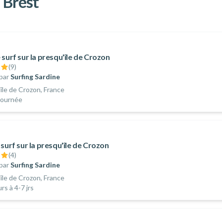
à Brest
surf sur la presqu'île de Crozon
(
9
)
par
Surfing Sardine
île de Crozon, France
journée
surf sur la presqu'île de Crozon
(
4
)
par
Surfing Sardine
île de Crozon, France
rs à 4-7 jrs