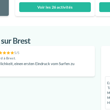
Voir les 26 activités
 sur Brest
5
/5
rd à Brest
.
lichkeit, einen ersten Eindruck vom Surfen zu
E
T
M
M
H