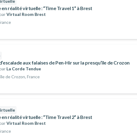
irtuelle
en réalité virtuelle : “Time Travel 1” à Brest
par
Virtual Room Brest
France
e
’escalade aux falaises de Pen-Hir sur la presqu’île de Crozon
par
La Corde Tendue
île de Crozon, France
irtuelle
en réalité virtuelle : “Time Travel 2” à Brest
par
Virtual Room Brest
France