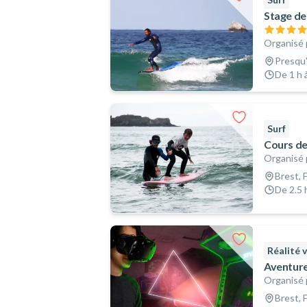
Stage de
Organisé 
Presqu'
De 1 h à
Surf
Cours de
Organisé 
Brest, 
De 2.5 
Réalité v
Aventure 
Organisé 
Brest, 