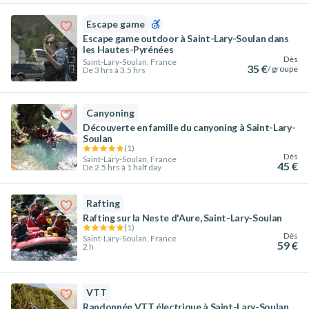
Escape game
Escape game outdoor à Saint-Lary-Soulan dans
les Hautes-Pyrénées
Dès
Saint-Lary-Soulan, France
35 €
/ groupe
De 3 hrs à 3.5 hrs
Canyoning
Découverte en famille du canyoning à Saint-Lary-
Soulan
(
1
)
Dès
Saint-Lary-Soulan, France
45 €
De 2.5 hrs à 1 half day
Rafting
Rafting sur la Neste d'Aure, Saint-Lary-Soulan
(
1
)
Dès
Saint-Lary-Soulan, France
59 €
2 h
VTT
Randonnée VTT électrique à Saint-Lary-Soulan