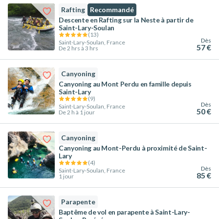
Rafting
Recommandé
Descente en Rafting sur la Neste à partir de
Saint-Lary-Soulan
(
13
)
Dès
Saint-Lary-Soulan, France
57 €
De 2 hrs à 3 hrs
Canyoning
Canyoning au Mont Perdu en famille depuis
Saint-Lary
(
9
)
Dès
Saint-Lary-Soulan, France
50 €
De 2 h à 1 jour
Canyoning
Canyoning au Mont-Perdu à proximité de Saint-
Lary
(
4
)
Dès
Saint-Lary-Soulan, France
85 €
1 jour
Parapente
Baptême de vol en parapente à Saint-Lary-