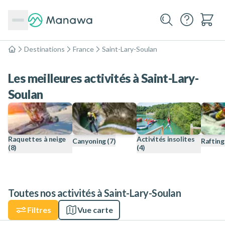
Destinations
France
Saint-Lary-Soulan
Accueil
Les meilleures activités à Saint-Lary-
Soulan
Raquettes à neige
Activités insolites
Canyoning
(7)
Rafting
(8)
(4)
Toutes nos activités à Saint-Lary-Soulan
Filtres
Vue carte