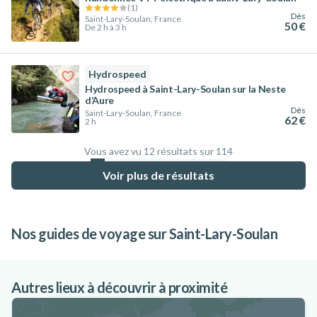
(
1
)
Dès
Saint-Lary-Soulan, France
50 €
De 2 h à 3 h
Hydrospeed
Hydrospeed à Saint-Lary-Soulan sur la Neste
d’Aure
Dès
Saint-Lary-Soulan, France
62 €
2 h
Vous avez vu 12 résultats sur 114
10.5
%
Voir plus de résultats
Nos guides de voyage sur Saint-Lary-Soulan
Les 10 meilleurs sites de vol en parapente
en France
Autres lieux à découvrir à proximité