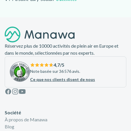
Pied de page
Réservez plus de 10000 activités de plein air en Europe et
dans le monde, sélectionnées par nos experts.
4,7
/5
Note basée sur 36 576 avis.
Ce que nos clients disent de nous
Facebook
Instagram
Youtube
Société
À propos de Manawa
Blog