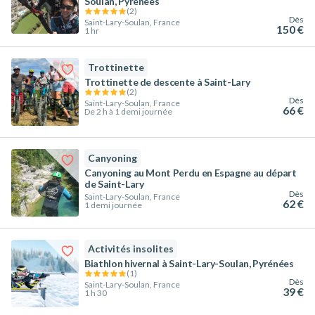
Soulan, Pyrénées
(
2
)
Dès
Saint-Lary-Soulan, France
150 €
1 hr
Trottinette
Trottinette de descente à Saint-Lary
(
2
)
Dès
Saint-Lary-Soulan, France
66 €
De 2 h à 1 demi journée
Canyoning
Canyoning au Mont Perdu en Espagne au départ
de Saint-Lary
Dès
Saint-Lary-Soulan, France
62 €
1 demi journée
Activités insolites
Biathlon hivernal à Saint-Lary-Soulan, Pyrénées
(
1
)
Dès
Saint-Lary-Soulan, France
39 €
1 h 30