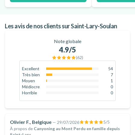
Les avis de nos clients sur Saint-Lary-Soulan
Note globale
4.9
/5
(
62
)
Excellent
54
87.1
%
Très bien
7
11.3
%
Moyen
1
1.6
%
Médiocre
0
0
%
Horrible
0
0
%
Olivier F., Belgique
5
/5
—
29/07/2026
À propos de
Canyoning au Mont Perdu en famille depuis
Saint-Lary
.