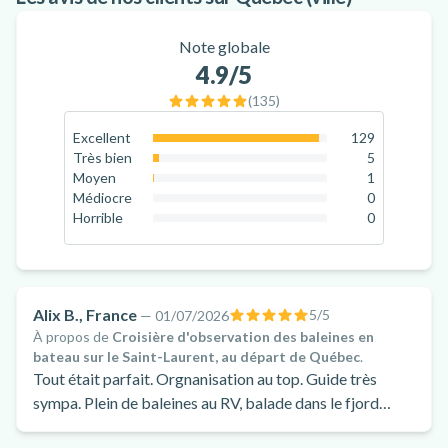
Note globale
4.9
/5
(
135
)
Excellent
129
95.6
%
Très bien
5
3.7
%
Moyen
1
0.7
%
Médiocre
0
0
%
Horrible
0
0
%
Alix B., France
5
/5
—
01/07/2026
À propos de
Croisière d'observation des baleines en
bateau sur le Saint-Laurent, au départ de Québec
.
Tout était parfait. Orgnanisation au top. Guide très
sympa. Plein de baleines au RV, balade dans le fjord
magnifique. MERCI! 🤩