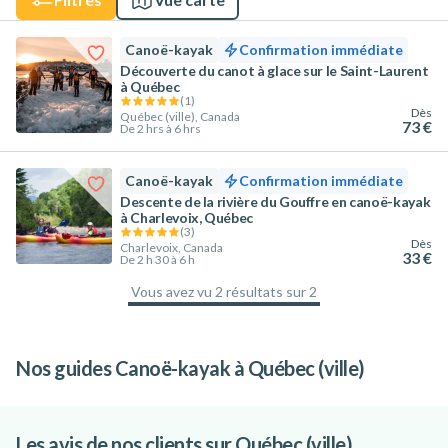
Canoë-kayak
Confirmation immédiate
Découverte du canot à glace sur le Saint-Laurent
à Québec
(
1
)
Dès
Québec (ville), Canada
73 €
De 2 hrs à 6 hrs
Canoë-kayak
Confirmation immédiate
Descente de la rivière du Gouffre en canoë-kayak
à Charlevoix, Québec
(
3
)
Dès
Charlevoix, Canada
33 €
De 2 h 30 à 6 h
Vous avez vu 2 résultats sur 2
100
%
Nos guides Canoë-kayak à Québec (ville)
Les meilleures activités à faire au Québec
Les avis de nos clients sur Québec (ville)