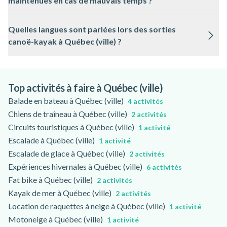
maintenues en cas de mauvais temps ?
la navigation en eau vive ou calme. Le port du gilet de
sauvetage est obligatoire et les consignes de sécurité sont
Les activités de canoë-kayak à Québec (ville) peuvent être
expliquées avant chaque départ.
Quelles langues sont parlées lors des sorties
modifiées ou reportées en cas de conditions
canoë-kayak à Québec (ville) ?
météorologiques défavorables, comme de forts vents ou des
orages. Les décisions sont prises pour garantir la sécurité des
La plupart des guides de canoë-kayak à Québec (ville)
participants, il est recommandé de consulter la page de
communiquent en français et en anglais. Pour d’autres
l’activité pour les modalités précises.
besoins linguistiques, il est possible de vérifier les options
Top activités à faire à Québec (ville)
disponibles sur la page de l’activité.
Balade en bateau à Québec (ville)
4 activités
Chiens de traîneau à Québec (ville)
2 activités
Circuits touristiques à Québec (ville)
1 activité
Escalade à Québec (ville)
1 activité
Escalade de glace à Québec (ville)
2 activités
Expériences hivernales à Québec (ville)
6 activités
Fat bike à Québec (ville)
2 activités
Kayak de mer à Québec (ville)
2 activités
Location de raquettes à neige à Québec (ville)
1 activité
Motoneige à Québec (ville)
1 activité