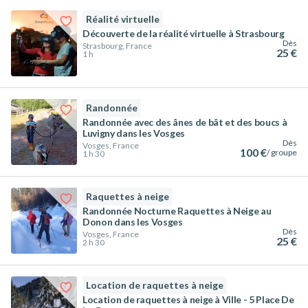
Réalité virtuelle
Découverte de la réalité virtuelle à Strasbourg
Dès
Strasbourg, France
25 €
1 h
Randonnée
Randonnée avec des ânes de bât et des boucs à
Luvigny dans les Vosges
Dès
Vosges, France
100 €
/ groupe
1 h 30
Raquettes à neige
Randonnée Nocturne Raquettes à Neige au
Donon dans les Vosges
Dès
Vosges, France
25 €
2 h 30
Location de raquettes à neige
Location de raquettes à neige à Ville - 5 Place De