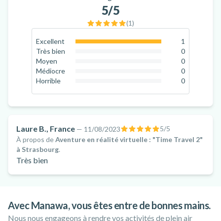
5
/5
(
1
)
Excellent
1
100
%
Très bien
0
0
%
Moyen
0
0
%
Médiocre
0
0
%
Horrible
0
0
%
Laure B., France
5
/5
—
11/08/2023
À propos de
Aventure en réalité virtuelle : "Time Travel 2"
à Strasbourg
.
Très bien
Avec Manawa, vous êtes entre de bonnes mains.
Nous nous engageons à rendre vos activités de plein air