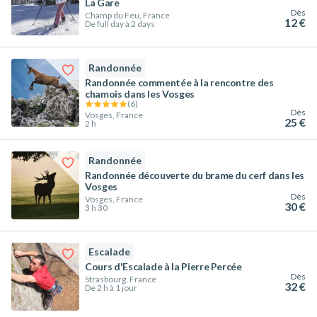
La Gare
Dès
Champ du Feu, France
12 €
De full day à 2 days
Randonnée
Randonnée commentée à la rencontre des
chamois dans les Vosges
(
6
)
Dès
Vosges, France
25 €
2 h
Randonnée
Randonnée découverte du brame du cerf dans les
Vosges
Dès
Vosges, France
30 €
3 h 30
Escalade
Cours d'Escalade à la Pierre Percée
Dès
Strasbourg, France
32 €
De 2 h à 1 jour