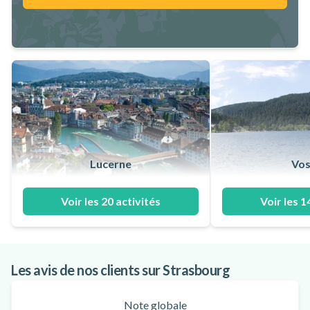
Lucerne
Vos
Voir les 20 activités
Voir les 1
Les avis de nos clients sur Strasbourg
Note globale