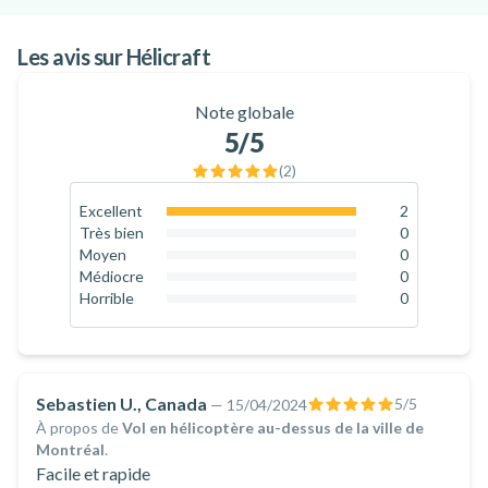
Les avis sur Hélicraft
Note globale
5
/5
(
2
)
Excellent
2
100
%
Très bien
0
0
%
Moyen
0
0
%
Médiocre
0
0
%
Horrible
0
0
%
Sebastien U., Canada
5
/5
—
15/04/2024
À propos de
Vol en hélicoptère au-dessus de la ville de
Montréal
.
Facile et rapide