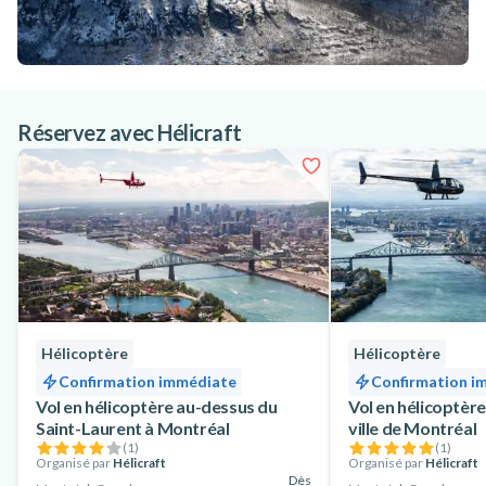
Réservez avec Hélicraft
Hélicoptère
Hélicoptère
Confirmation immédiate
Confirmation i
Vol en hélicoptère au-dessus du
Vol en hélicoptère
Saint-Laurent à Montréal
ville de Montréal
(
1
)
(
1
)
Organisé par
Hélicraft
Organisé par
Hélicraft
Dès