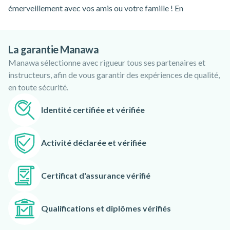
émerveillement avec vos amis ou votre famille ! En
hélicoptère au-dessus de Montréal et de ses environs, vous
pourrez redécouvrir la ville de façon totalement inédite !
La garantie Manawa
Avec l’équipe de professionnels d'Hélicraft, vous passerez un
Manawa sélectionne avec rigueur tous ses partenaires et
moment inoubliable au Québec. Le dynamisme et
instructeurs, afin de vous garantir des expériences de qualité,
l’expérience de l’équipe assurent un service de qualité depuis
en toute sécurité.
de nombreuses années et ils ont hâte de vous accueillir à
Montréal ! Rigueur, professionnalisme, intégrité, respect et
Identité certifiée et vérifiée
esprit d’équipe comptent parmi leurs valeurs fondamentales.
N’hésitez pas à réserver votre activité avec Hélicraft, vous
Activité déclarée et vérifiée
vivrez une expérience aérienne en toute sécurité !
Certificat d'assurance vérifié
Qualifications et diplômes vérifiés