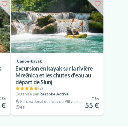
Canoë-kayak
s
Excursion en kayak sur la rivière
Mrežnica et les chutes d'eau au
départ de Slunj
(
2
)
Organisé par
Rastoke Active
Dès
Dès
Parc national des lacs de Plitvice, Croatie
 €
55 €
4 h