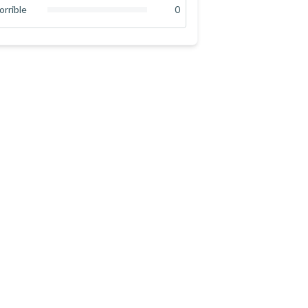
0
%
orrible
0
0
%