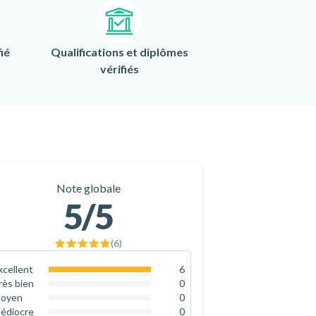
ié
Qualifications et diplômes
vérifiés
Note globale
5
/5
(
6
)
xcellent
6
100
%
rès bien
0
0
%
oyen
0
0
%
édiocre
0