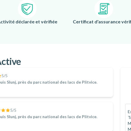
ctivité déclarée et vérifiée
Certificat d'assurance vérif
Active
5
/5
s Slunj, près du parc national des lacs de Plitvice
.
5
/5
E
s Slunj, près du parc national des lacs de Plitvice
.
T
M
M