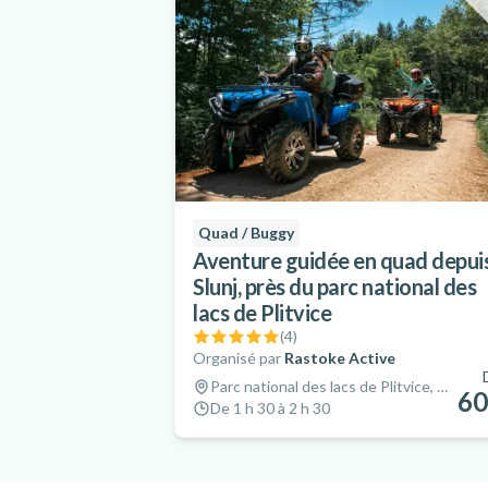
Quad / Buggy
Aventure guidée en quad depui
Slunj, près du parc national des
lacs de Plitvice
(
4
)
Organisé par
Rastoke Active
Parc national des lacs de Plitvice, Croatie
60
De 1 h 30 à 2 h 30