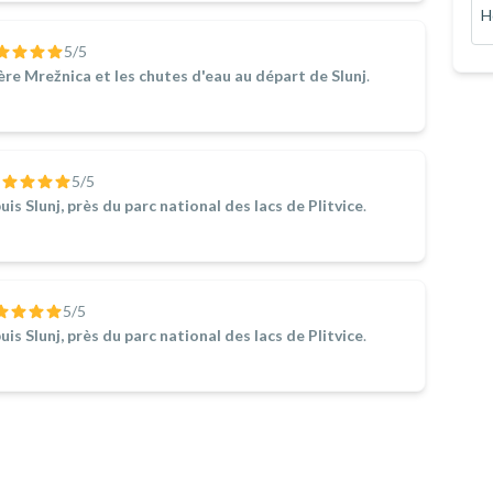
H
5
/5
ière Mrežnica et les chutes d'eau au départ de Slunj
.
5
/5
s Slunj, près du parc national des lacs de Plitvice
.
5
/5
s Slunj, près du parc national des lacs de Plitvice
.