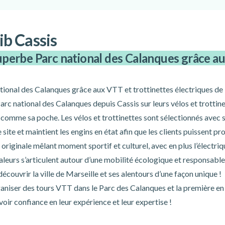
lib Cassis
uperbe Parc national des Calanques grâce au
ional des Calanques grâce aux VTT et trottinettes électriques de 
Parc national des Calanques depuis Cassis sur leurs vélos et trottinet
 comme sa poche. Les vélos et trottinettes sont sélectionnés avec so
site et maintient les engins en état afin que les clients puissent pro
riginale mêlant moment sportif et culturel, avec en plus l’électriq
valeurs s’articulent autour d’une mobilité écologique et responsable 
découvrir la ville de Marseille et ses alentours d’une façon unique !
organiser des tours VTT dans le Parc des Calanques et la première en
oir confiance en leur expérience et leur expertise !