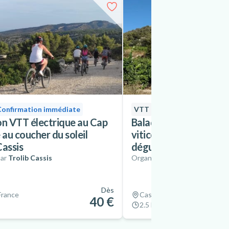
Confirmation immédiate
VTT
Confirmation immé
on VTT électrique au Cap
Balade à vélo aux dom
 au coucher du soleil
viticoles de Cassis av
Cassis
dégustation de vin
ar
Trolib Cassis
Organisé par
Trolib Cassis
Dès
France
Cassis, France
40 €
2.5 hrs