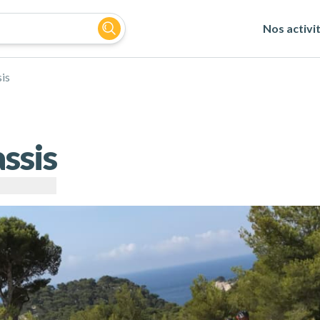
Nos activi
sis
assis