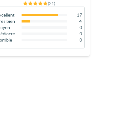
(
21
)
xcellent
17
81
%
rès bien
4
19
%
oyen
0
0
%
édiocre
0
0
%
orrible
0
0
%