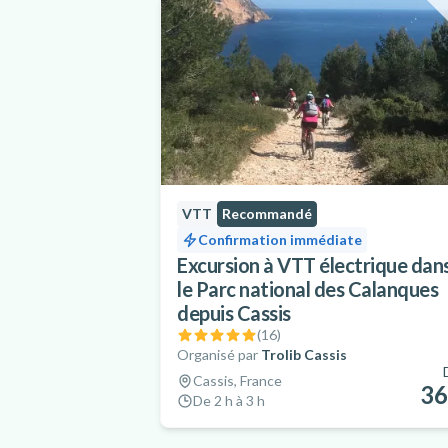
VTT
Recommandé
Confirmation immédiate
Excursion à VTT électrique dan
le Parc national des Calanques
depuis Cassis
(
16
)
Organisé par
Trolib Cassis
Cassis, France
36
De 2 h à 3 h