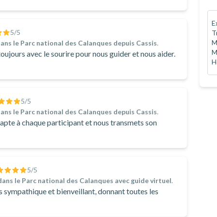
E
5
/5
T
M
ans le Parc national des Calanques depuis Cassis
.
M
 toujours avec le sourire pour nous guider et nous aider.
H
5
/5
ans le Parc national des Calanques depuis Cassis
.
’adapte à chaque participant et nous transmets son
5
/5
ans le Parc national des Calanques avec guide virtuel
.
ès sympathique et bienveillant, donnant toutes les