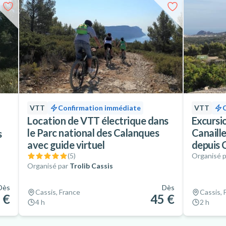
VTT
Confirmation immédiate
VTT
Location de VTT électrique dans
Excursi
le Parc national des Calanques
Canaille
s
avec guide virtuel
depuis 
(
5
)
Organisé p
Organisé par
Trolib Cassis
Dès
Dès
Cassis, France
Cassis, 
 €
45 €
4 h
2 h