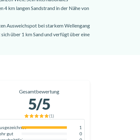
en 4 km langen Sandstrand in der Nähe von
 guten Ausweichspot bei starkem Wellengang
 sich über 1 km Sand und verfügt über eine
 die Wellen stark, im Gegensatz zum
ch (Beschichtung und weiche Flossen), um
Gesamtbewertung
uß bis 9 Fuß reichen.
5
/5
nige Restaurants, Bars, einen Skatepark,
(
1
)
usgezeichnet
1
100
%
ehr gut
0
0
%
urschnittlich
0