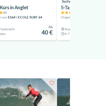
Surfen
 Kurs in Anglet
5-Tage-Surfkurs in An
(
6
)
(
4
)
t von
ES64 / ECOLE SURF 64
Organisiert von
ES64 / ECOLE
Ab
Frankreich
Anglet, Frankreich
40 €
nden
4-7 Tage