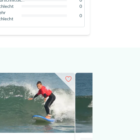
0
%
chlecht
0
0
%
ehr
0
chlecht
0
%