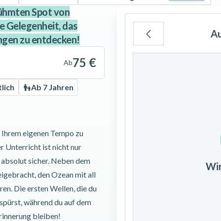
ühmten Spot von
te Gelegenheit, das
A
ngen zu entdecken!
Mo
Di
Mi
75 €
Ab
lich
Ab 7 Jahren
3
4
5
in Ihrem eigenen Tempo zu
10
11
12
 Unterricht ist nicht nur
h absolut sicher. Neben dem
Wi
17
18
19
igebracht, den Ozean mit all
ren. Die ersten Wellen, die du
24
25
26
u spürst, während du auf dem
rinnerung bleiben!