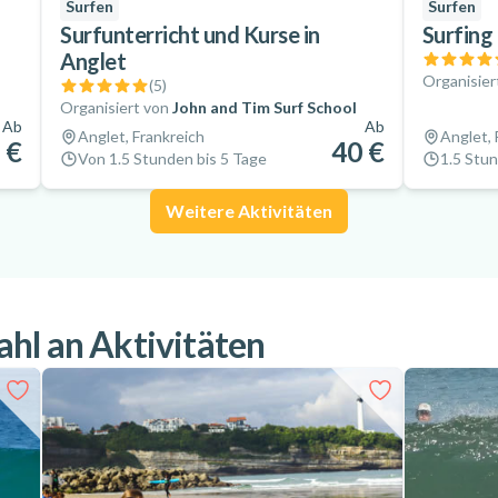
Surfen
Surfen
Surfunterricht und Kurse in
Surfing
Anglet
Organisier
(
5
)
Organisiert von
John and Tim Surf School
Ab
Ab
Anglet, Frankreich
Anglet, 
 €
40 €
Von 1.5 Stunden bis 5 Tage
1.5 Stu
Weitere Aktivitäten
hl an Aktivitäten