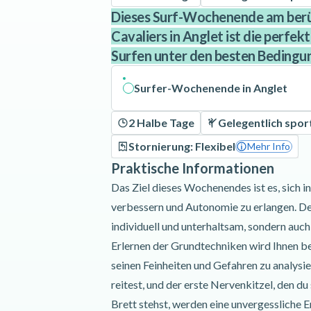
Dieses Surf-Wochenende am ber
Cavaliers in Anglet ist die perfek
Surfen unter den besten Bedingu
Surfer-Wochenende in Anglet
2 Halbe Tage
Gelegentlich sport
Stornierung: Flexibel
Mehr Info
Praktische Informationen
Das Ziel dieses Wochenendes ist es, sich 
verbessern und Autonomie zu erlangen. Der
individuell und unterhaltsam, sondern auc
Erlernen der Grundtechniken wird Ihnen be
seinen Feinheiten und Gefahren zu analysie
reitest, und der erste Nervenkitzel, den d
Brett stehst, werden eine unvergessliche E