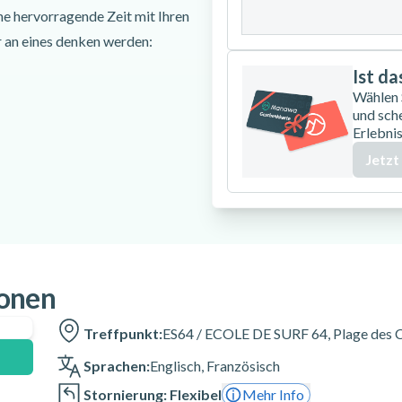
31
ne hervorragende Zeit mit Ihren
ur an eines denken werden:
Ist d
Wählen
 am Strand, direkt vor dem
und sch
Erlebnis
Mathieu, Philippe) und kurze
Jetzt
resbedingungen des Tages -
orphologie angepassten Anzug
urflehrer wählt das Brett je
s aus - Die Teilnehmer gehen
rand analysiert die Gruppe das
 die Strömungen, die Anzahl der
ionen
die Sicherheitsregeln -
Treffpunkt:
ES64 / ECOLE DE SURF 64, Plage des C
in der Nähe des Strandes (10
 Teilnehmer im Meer
Sprachen:
Englisch
,
Französisch
Wasser, zwischen den Wellen, zu
Stornierung: Flexibel
Mehr Info