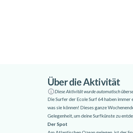
verbringen - Rückkehr zum Strand. Theore
Niveau und die Erwartungen jedes Teilne
mit der Ausrüstung, Bewegung mit dem Bre
auf dem Brett...) - Je nach Niveau des Schü
Meeresbedingungen können die Übungen 
bis zum Reiten auf ungebrochenen Wellen 
Sitzung, Feedback und Festlegung der zukü
um sie zu erreichen - Rückkehr zum Zent
Ausbildern über den Tag in einer sehr fre
Nach dem Duschen im Zentrum können Sie 
Über die Aktivität
herrliche Lage der Schule genießen.
Diese Aktivität wurde automatisch überset
Zielsetzungen
Die Surfer der Ecole Surf 64 haben immer e
Anfängerniveau:
- Auswahl eines geeigne
was sie können! Dieses ganze Wochenende, 
dem Surfbrett ins Meer gehen - Auf einer
Gelegenheit, um deine Surfkünste zu entdec
dabei mit dem Brett paddeln - Wieder auf
Der Spot
halten, bis man den Strand erreicht
Am Atlantischen Ozean gelegen, ist der Sp