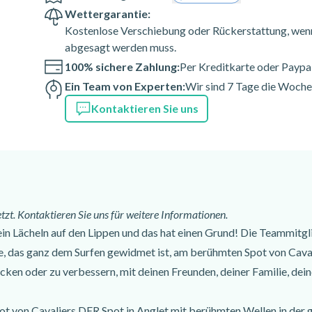
tische Übungen, die an das
Wettergarantie:
hmers angepasst sind (Umgang
Kostenlose Verschiebung oder Rückerstattung, wenn
abgesagt werden muss.
tt, Positionierung, Aufstehen
100% sichere Zahlung:
Per Kreditkarte oder Paypa
lers und den
Ein Team von Experten:
Wir sind 7 Tage die Woche 
vom Schaumsurfen am Strand
im Meer reichen - Ende der
Kontaktieren Sie uns
nftigen Ziele und der Mittel,
rum, Nachbesprechung mit den
undlichen Atmosphäre
sich entspannen und die
zt. Kontaktieren Sie uns für weitere Informationen.
in Lächeln auf den Lippen und das hat einen Grund! Die Teammitglie
ten Platzes zum Surfen - Mit
das ganz dem Surfen gewidmet ist, am berühmten Spot von Cavalie
 gebrochenen Welle reiten und
ken oder zu verbessern, mit deinen Freunden, deiner Familie, dein
stehen und das Gleichgewicht
ot von Cavaliers DER Spot in Anglet mit berühmten Wellen in der g