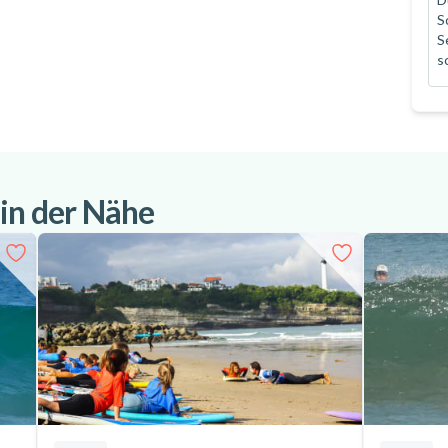
S
S
s
 in der Nähe