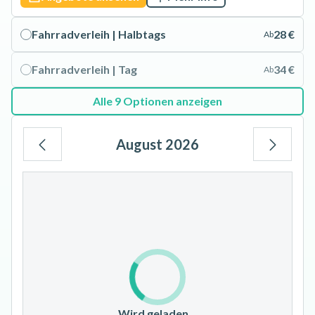
Fahrradverleih | Halbtags
28 €
Ab
Fahrradverleih | Tag
34 €
Ab
Alle 9 Optionen anzeigen
August 2026
Mo
Di
Mi
Do
Fr
Sa
So
1
2
3
4
5
6
7
8
9
10
11
12
13
14
15
16
17
18
19
20
21
22
23
Wird geladen…