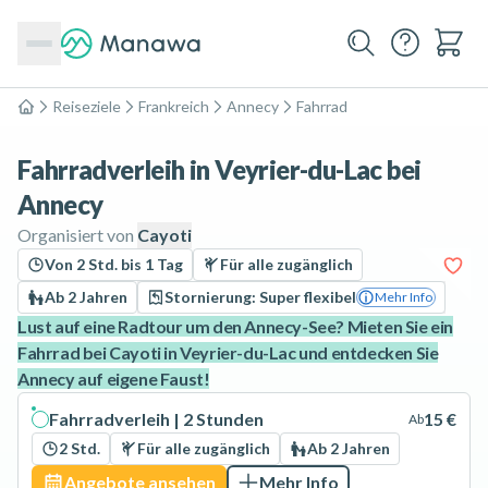
Reiseziele
Frankreich
Annecy
Fahrrad
Home
Fahrradverleih in Veyrier-du-Lac bei
Annecy
Organisiert von
Cayoti
Von 2 Std. bis 1 Tag
Für alle zugänglich
Ab 2 Jahren
Stornierung: Super flexibel
Mehr Info
Lust auf eine Radtour um den Annecy-See? Mieten Sie ein
Fahrrad bei Cayoti in Veyrier-du-Lac und entdecken Sie
Annecy auf eigene Faust!
Fahrradverleih | 2 Stunden
15 €
Ab
2 Std.
Für alle zugänglich
Ab 2 Jahren
Angebote ansehen
Mehr Info