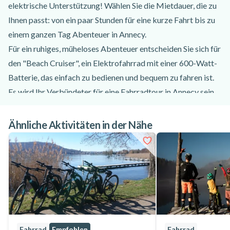
elektrische Unterstützung! Wählen Sie die Mietdauer, die zu
Ihnen passt: von ein paar Stunden für eine kurze Fahrt bis zu
einem ganzen Tag Abenteuer in Annecy.
Für ein ruhiges, müheloses Abenteuer entscheiden Sie sich für
den "Beach Cruiser", ein Elektrofahrrad mit einer 600-Watt-
Batterie, das einfach zu bedienen und bequem zu fahren ist.
Es wird Ihr Verbündeter für eine Fahrradtour in Annecy sein.
Möchten Sie im Rhythmus der Landschaften von Annecy und
den Alpen in die Pedale treten? Nehmen Sie unser schickes
Ähnliche Aktivitäten in der Nähe
Retro-Stadtfahrrad und erkunden Sie die Altstadt von
Annecy und die Gegend um den See! Mit dem bequemen
Fahrrad können Sie mehrere Stunden lang zwischen Veyrier-
du-Lac und Annecy pendeln. Mieten Sie ein Elektrofahrrad
oder ein Citybike in Veyrier-du-Lac bei Cayoti und satteln Sie
auf für eine Tour durch Annecy und die Umgebung!
Fahrrad
Empfohlen
Fahrrad