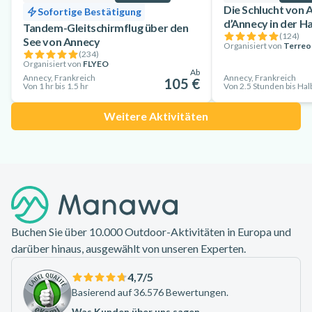
Die Schlucht von 
Sofortige Bestätigung
d’Annecy in der H
Tandem-Gleitschirmflug über den
(
124
)
See von Annecy
Organisiert von
Terreo
(
234
)
Organisiert von
FLYEO
Ab
Annecy, Frankreich
Annecy, Frankreich
105 €
Von 1 hr bis 1.5 hr
Von 2.5 Stunden bis Hal
Weitere Aktivitäten
Footer
Buchen Sie über 10.000 Outdoor-Aktivitäten in Europa und
darüber hinaus, ausgewählt von unseren Experten.
4,7
/5
Basierend auf 36.576 Bewertungen.
Was Kunden über uns sagen