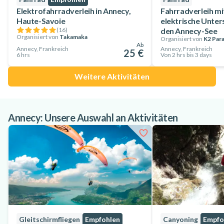
Elektrofahrradverleih in Annecy,
Fahrradverleih mi
Haute-Savoie
elektrische Unte
(
16
)
den Annecy-See
Organisiert von
Takamaka
Organisiert von
K2 Par
Ab
Annecy, Frankreich
Annecy, Frankreich
25 €
6 hrs
Von 2 hrs bis 3 days
Weitere Aktivitäten
Annecy: Unsere Auswahl an Aktivitäten
Gleitschirmfliegen
Empfohlen
Canyoning
Empfo