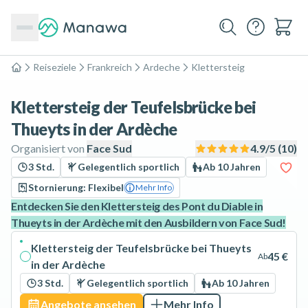
Reiseziele
Frankreich
Ardeche
Klettersteig
Home
Klettersteig der Teufelsbrücke bei
Thueyts in der Ardèche
Organisiert von
Face Sud
4.9
/5 (
10
)
3 Std.
Gelegentlich sportlich
Ab 10 Jahren
Stornierung: Flexibel
Mehr Info
Entdecken Sie den Klettersteig des Pont du Diable in
Thueyts in der Ardèche mit den Ausbildern von Face Sud!
Klettersteig der Teufelsbrücke bei Thueyts
45 €
Ab
in der Ardèche
3 Std.
Gelegentlich sportlich
Ab 10 Jahren
Angebote ansehen
Mehr Info