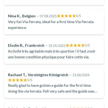
Nina K., Belgien
5
/5
—
07.08.2025
Very fun Via Ferrata, ideal for a first time Via Ferrata
experience.
Elodie B., Frankreich
5
/5
—
31.05.2025
Activité très agréable mais très sportive ! Il faut zvoir
une bonne condition physique pour faire cette via.
Rachael T., Vereinigtes Königreich
—
15.06.2024
5
/5
Really glad to have gotten a guide for the first time
doing the via ferrata. Felt very safe and the guide was
fun too.