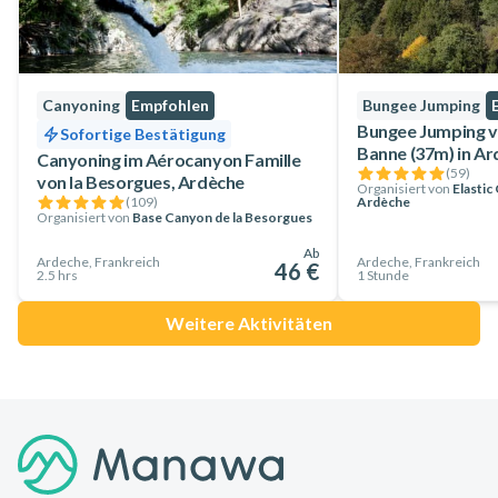
Canyoning
Empfohlen
Bungee Jumping
Bungee Jumping v
Sofortige Bestätigung
Banne (37m) in A
Canyoning im Aérocanyon Famille
(
59
)
von la Besorgues, Ardèche
Organisiert von
Elastic
(
109
)
Ardèche
Organisiert von
Base Canyon de la Besorgues
Ab
Ardeche, Frankreich
Ardeche, Frankreich
46 €
2.5 hrs
1 Stunde
Weitere Aktivitäten
Footer