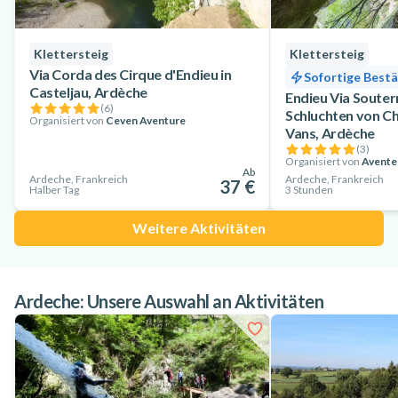
Klettersteig
Klettersteig
Via Corda des Cirque d'Endieu in
Sofortige Best
Casteljau, Ardèche
Endieu Via Souter
(
6
)
Schluchten von Ch
Organisiert von
Ceven Aventure
Vans, Ardèche
(
3
)
Organisiert von
Avente
Ab
Ardeche, Frankreich
Ardeche, Frankreich
37 €
Halber Tag
3 Stunden
Weitere Aktivitäten
Ardeche: Unsere Auswahl an Aktivitäten