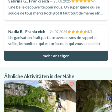
Sabrina G., Frankreich
5
/5
—
28.08.2025
Une belle découverte pour nous. Un super guide qui se
soucie de tous merci Rodrigo! Il faut tout de même être
un minimum sportif et ne pas avoir peur de la hauteur. Le
lieu est magnifique.
Nadia R., Frankreich
5
/5
—
21.07.2025
L’organisation était parfaite avec un sms de rappel la
veille, le moniteur qui est présent et qui vous accueille ( il
connaissait déjà le prénom de tous les participants !)
mehr anzeigen
Ähnliche Aktivitäten in der Nähe