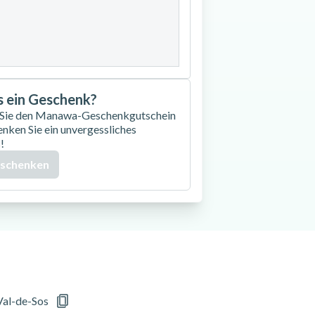
27
28
29
30
as ein Geschenk?
 Sie den Manawa-Geschenkgutschein
enken Sie ein unvergessliches
!
 schenken
Val-de-Sos