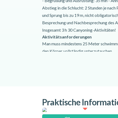
- Begrüßung und Ausrüstung: 35 min - Ann
Abstieg in die Schlucht: 2 Stunden je nach
und Sprung bis zu 19 m, nicht obligatorisch
Besprechung und Nachbesprechung des A
Insgesamt 3 h 30 Canyoning-Aktivitäten!
Aktivitätsanforderungen
Man muss mindestens 25 Meter schwimmen 
den Körper vollständig unterzutauchen.
Sie dürfen keine medizinischen Gegenanze
Canyoning haben.
Mindesthöhe: 125 cm (Neoprenanzüge gibt
Höchstgewicht: 135 kg
Treffpunkt:
Parkplatz am Place du G
Praktische Informat
Wegbeschreibung
Sprachen:
Französisch
,
Englisch