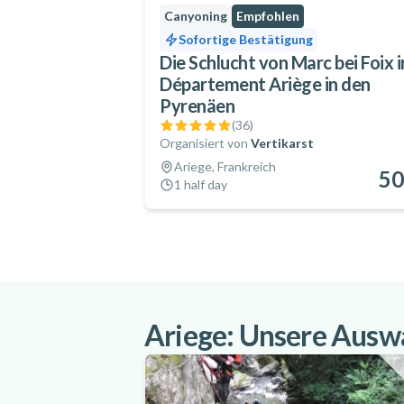
Canyoning
Empfohlen
Sofortige Bestätigung
Die Schlucht von Marc bei Foix 
Département Ariège in den
Pyrenäen
(
36
)
Organisiert von
Vertikarst
Ariege, Frankreich
50
1 half day
Ariege: Unsere Auswa