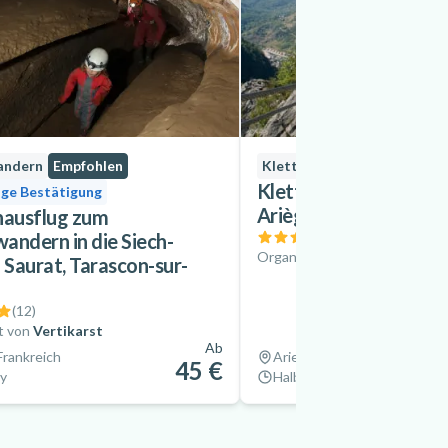
andern
Empfohlen
Klettersteig
Klettersteig von Vicde
ige Bestätigung
Ariège, in der Nähe vo
nausflug zum
(
5
)
andern in die Siech-
Organisiert von
Montcalm Av
 Saurat, Tarascon-sur-
(
12
)
t von
Vertikarst
Ab
Frankreich
Ariege, Frankreich
45 €
ay
Halber Tag