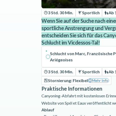
3 Std. 30 Min.
Sportlich
Ab 
Wenn Sie auf der Suche nach einer 
sportliche Anstrengung und Verg
entscheiden Sie sich für das Cany
Schlucht im Vicdessos-Tal!
Schlucht von Marc, Französische 
Ariégeoises
3 Std. 30 Min.
Sportlich
Ab 
Stornierung: Flexibel
Mehr Info
Praktische Informationen
Canyoning-Abfahrt mit kostenlosen Erinne
Website von Spél et Eaux veröffentlicht w
Ablauf