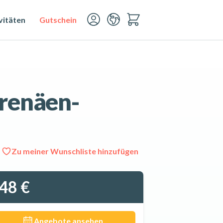
vitäten
Gutschein
yrenäen-
Zu meiner Wunschliste hinzufügen
Alle 6 Fotos ansehen
48 €
Angebote ansehen