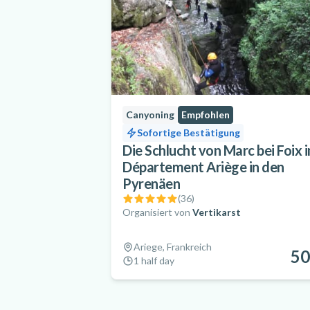
Canyoning
Empfohlen
Sofortige Bestätigung
Die Schlucht von Marc bei Foix 
Département Ariège in den
Pyrenäen
(
36
)
Organisiert von
Vertikarst
Ariege, Frankreich
50
1 half day