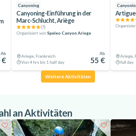
Canyoning
Canyonin
Canyoning-Einführung in der
Artigue
Marc-Schlucht, Ariège
im
Organisier
(
7
)
Organisiert von
Speleo Canyon Ariege
Ab
Ab
Ariege, Frankreich
Ariege, 
 €
55 €
Von 4 hrs bis 1 half day
full day
Weitere Aktivitäten
hl an Aktivitäten