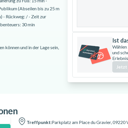
äherung zu Fuß: 15 min -
24
25
26
 Publikum (Abseilen bis zu 25 m
) - Rückweg: / - Zeit zur
31
benteuers: 30 min
Ist d
Wählen
können und in der Lage sein,
und sch
Erlebnis
igen für die Ausübung des
Jetzt
 es nicht unter dieser Höhe)
ravier, 09220 Val-de-Sos
ionen
Treffpunkt:
Parkplatz am Place du Gravier, 09220 