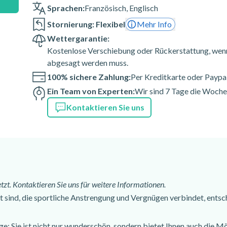
Sprachen:
Französisch
,
Englisch
Stornierung: Flexibel
Mehr Info
nterhemd
Wettergarantie:
Kostenlose Verschiebung oder Rückerstattung, wenn
abgesagt werden muss.
100% sichere Zahlung:
Per Kreditkarte oder Paypa
n und Abseilgerät
Ein Team von Experten:
Wir sind 7 Tage die Woche 
Kontaktieren Sie uns
 Wanderschuhe)
zt. Kontaktieren Sie uns für weitere Informationen.
t sind, die sportliche Anstrengung und Vergnügen verbindet, entsch
ge: Sie ist nicht nur wunderschön, sondern bietet Ihnen auch die M