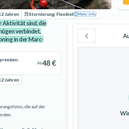
12 Jahren
Stornierung: Flexibel
Mehr Info
Aktivität sind, die
nügen verbindet,
A
oning in der Marc-
Mo
Di
Mi
Pyrenäen-
48 €
Ab
12 Jahren
3
4
5
10
11
12
rungsfotos, die auf der
Wi
erden.
17
18
19