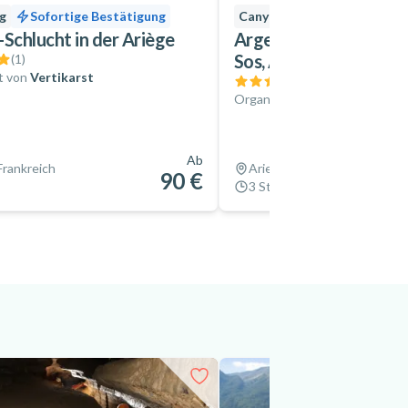
g
Sofortige Bestätigung
Canyoning
-Schlucht in der Ariège
Argensou-Schlucht bei
Sos, Ariège
(
1
)
t von
Vertikarst
(
1
)
Organisiert von
Montcalm Av
Ab
Frankreich
Ariege, Frankreich
90 €
3 Stunden