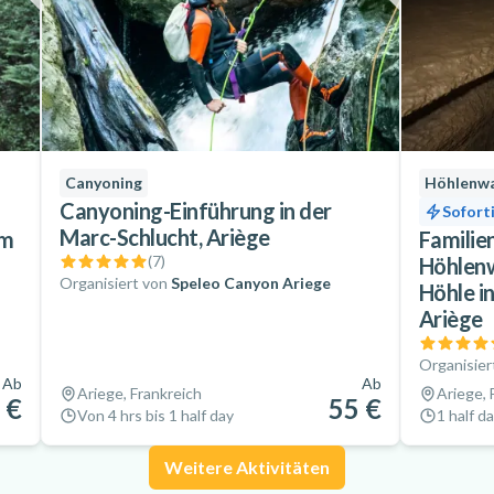
Canyoning
Höhlenw
Canyoning-Einführung in der
Sofort
Marc-Schlucht, Ariège
im
Familie
(
7
)
Höhlenw
Organisiert von
Speleo Canyon Ariege
Höhle in
Ariège
Organisier
Ab
Ab
Ariege, Frankreich
Ariege, 
 €
55 €
Von 4 hrs bis 1 half day
1 half d
Weitere Aktivitäten