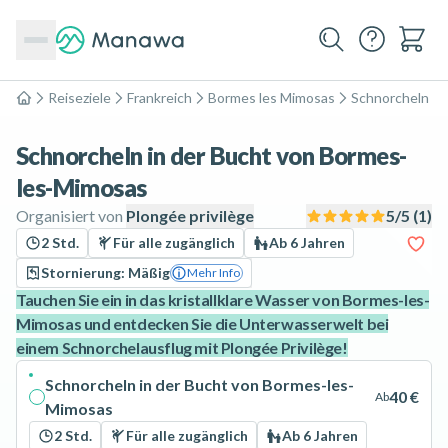
Reiseziele
Frankreich
Bormes les Mimosas
Schnorcheln
Home
Schnorcheln in der Bucht von Bormes-
les-Mimosas
Organisiert von
Plongée privilège
5
/5 (
1
)
2 Std.
Für alle zugänglich
Ab 6 Jahren
Stornierung: Mäßig
Mehr Info
Tauchen Sie ein in das kristallklare Wasser von Bormes-les-
Mimosas und entdecken Sie die Unterwasserwelt bei
einem Schnorchelausflug mit Plongée Privilège!
Schnorcheln in der Bucht von Bormes-les-
40 €
Ab
Mimosas
2 Std.
Für alle zugänglich
Ab 6 Jahren