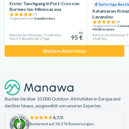
Erster Tauchgang in Port-Cros von
Sofortige Best
Bormes-les-Mimosas aus
Katamaran-Kreuzf
(
7
)
Lavandou
Organisiert von
Aquabormes
(
4
)
Organisiert von
Casene
Méditerranée
Ab
Bormes les Mimosas, Frankreich
Bormes les Mimosas, F
95 €
Von 3.5 Stunden bis 2 Tage
1 half day
Weitere Aktivitäten
Footer
Buchen Sie über 10.000 Outdoor-Aktivitäten in Europa und
darüber hinaus, ausgewählt von unseren Experten.
4,7
/5
Basierend auf 36.576 Bewertungen.