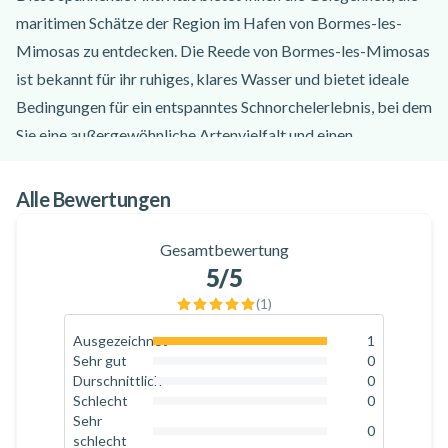
maritimen Schätze der Region im Hafen von Bormes-les-
Mimosas zu entdecken. Die Reede von Bormes-les-Mimosas
ist bekannt für ihr ruhiges, klares Wasser und bietet ideale
Bedingungen für ein entspanntes Schnorchelerlebnis, bei dem
Sie eine außergewöhnliche Artenvielfalt und einen
unberührten Meeresgrund entdecken werden. Egal, ob Sie
Anfänger oder erfahrener Schnorchler sind – Schnorcheln ist
Alle Bewertungen
eine Aktivität, die für alle Altersgruppen und
Erfahrungsstufen geeignet ist. Erkunden Sie die Wunder der
Gesamtbewertung
5
/5
Unterwasserwelt, bewundern Sie die natürliche Schönheit der
Region und schaffen Sie unvergessliche Erinnerungen bei
(
1
)
diesem einzigartigen Unterwasserabenteuer!
Ausgezeichnet
1
100
%
Während Ihres Schnorchelausflugs mit Plongée Privilège
Sehr gut
0
0
%
Durschnittlich
0
werden Sie von einem erfahrenen Team betreut, das dafür
0
%
Schlecht
0
sorgt, dass Sie eine unvergessliche Zeit erleben. Nach einer
0
%
Sehr
0
schlecht
kurzen Einweisung in die Schnorcheltechniken und
0
%