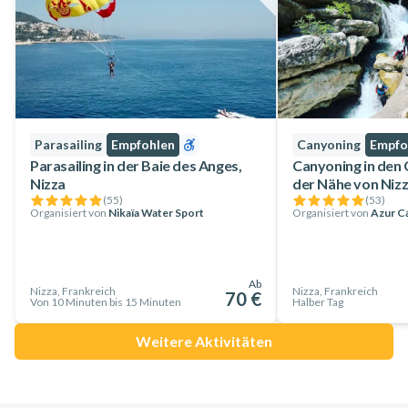
die Bucht von Nizza und das Cap Ferrat haben. In
Villefranche-sur-Mer angekommen, haben Sie etwas Freizeit,
um durch die engen Gassen der Stadt zu schlendern oder
einen Drink mit Blick auf das Meer zu nehmen und über den
Mont Boron, einen ruhigen und exotischen Park, nach Nizza
zurückzukehren!
Parasailing
Empfohlen
Canyoning
Empfo
Parasailing in der Baie des Anges,
Canyoning in den 
Nizza
der Nähe von Niz
(
55
)
(
53
)
Organisiert von
Nikaïa Water Sport
Organisiert von
Azur C
Ab
Nizza, Frankreich
Nizza, Frankreich
70 €
Von 10 Minuten bis 15 Minuten
Halber Tag
Weitere Aktivitäten