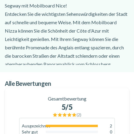
Segway mit Mobilboard Nice!
Entdecken Sie die wichtigsten Sehenswürdigkeiten der Stadt
auf schnelle und bequeme Weise. Mit dem Mobilboard
Nizza können Sie die Schönheit der Côte d'Azur mit
Leichtigkeit genießen. Mit Ihrem Segway können Sie die
berühmte Promenade des Anglais entlang spazieren, durch
die barocken Straßen der Altstadt schlendern oder einen
atemberaubenden Panoramablick vom Schlossberg
genießen! Dank des Wissens eines erfahrenen Führers
werden Sie alles über Nizza und seine Geschichte erfahren.
Alle Bewertungen
Mobilboard Nice bietet Ihnen verschiedene geführte Touren
an, um Nissa la bella zu entdecken.
Gesamtbewertung
5
/5
Bei der geführten Tour
Nizza - Entdeckung 1h
spazieren Sie
auf der berühmten Promenade des Anglais am Meer entlang,
(
2
)
bevor Sie in die Altstadt gehen. Sie durchqueren den
Ausgezeichnet
2
100
%
Blumenmarkt Cours Saleya und das historische Herz der
Sehr gut
0