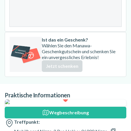
24
25
26
27
28
29
30
31
Ist das ein Geschenk?
Wählen Sie den Manawa-
Geschenkgutschein und schenken Sie
ein unvergessliches Erlebnis!
Jetzt schenken
Praktische Informationen
Wegbeschreibung
Treffpunkt: