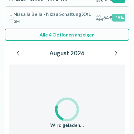
55 €
Nissa la Bella - Nizza Schaltung XXL
Ab
64 €
-15%
75 €
3H
Alle 4 Optionen anzeigen
August 2026
Mo
Di
Mi
Do
Fr
Sa
So
1
2
3
4
5
6
7
8
9
10
11
12
13
14
15
16
17
18
19
20
21
22
23
Wird geladen…