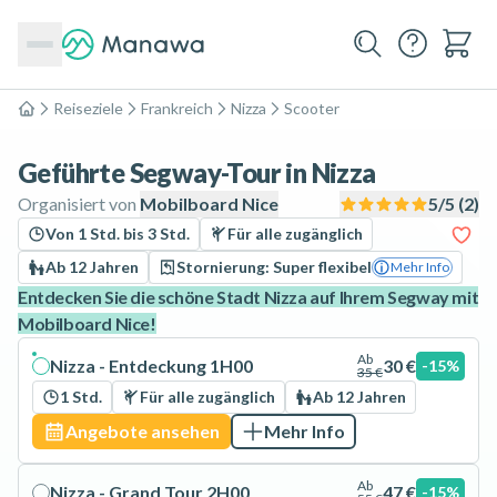
Reiseziele
Frankreich
Nizza
Scooter
Home
Geführte Segway-Tour in Nizza
Organisiert von
Mobilboard Nice
5
/5 (
2
)
Von 1 Std. bis 3 Std.
Für alle zugänglich
Ab 12 Jahren
Stornierung: Super flexibel
Mehr Info
Entdecken Sie die schöne Stadt Nizza auf Ihrem Segway mit
Mobilboard Nice!
Ab
Nizza - Entdeckung 1H00
30 €
-15%
35 €
1 Std.
Für alle zugänglich
Ab 12 Jahren
Angebote ansehen
Mehr Info
Ab
Nizza - Grand Tour 2H00
47 €
-15%