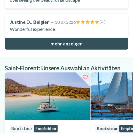
Justine D., Belgien
5
/5
—
10.07.2026
Wonderful experience
mehr anzeigen
Saint-Florent: Unsere Auswahl an Aktivitäten
Bootstour
Empfohlen
Bootstour
Empfo