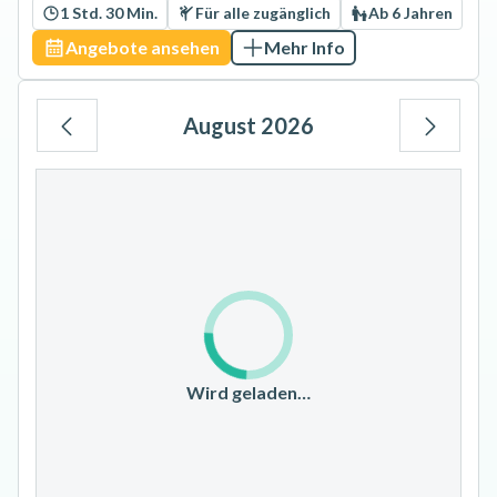
1 Std. 30 Min.
Für alle zugänglich
Ab 6 Jahren
Angebote ansehen
Mehr Info
August 2026
Mo
Di
Mi
Do
Fr
Sa
So
1
2
3
4
5
6
7
8
9
10
11
12
13
14
15
16
17
18
19
20
21
22
23
Wird geladen…
24
25
26
27
28
29
30