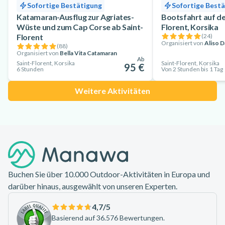
Sofortige Bestätigung
Sofortige Best
Katamaran-Ausflug zur Agriates-
Bootsfahrt auf de
Wüste und zum Cap Corse ab Saint-
Florent, Korsika
Florent
(
24
)
Organisiert von
Aliso D
(
88
)
Organisiert von
Bella Vita Catamaran
Ab
Saint-Florent, Korsika
Saint-Florent, Korsika
95 €
6 Stunden
Von 2 Stunden bis 1 Tag
Weitere Aktivitäten
Footer
Buchen Sie über 10.000 Outdoor-Aktivitäten in Europa und
darüber hinaus, ausgewählt von unseren Experten.
4,7
/5
Basierend auf 36.576 Bewertungen.