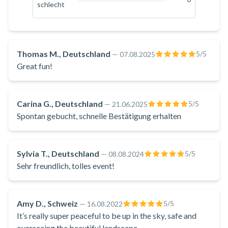
schlecht
Bootes unter der Aufsicht eines qualifizierten Ausbilders, der
0
%
während der gesamten Aktivität für Ihre Sicherheit sorgt. Der
Kapitän am Steuer passt die Geschwindigkeit des Bootes
Ihren Wünschen an, so dass Sie höher oder tiefer fliegen und
Thomas M., Deutschland
5
/5
—
07.08.2025
den Nervenkitzel in der Luft genießen können.
Great fun!
Dieses Parasailing-Erlebnis im Golf von Saint-Florent ist für
Kinder ab 6 Jahren geeignet und bietet Familien und Gruppen
Carina G., Deutschland
5
/5
—
21.06.2025
von Freunden unvergessliche Momente in Haute-Corse. Nur
Spontan gebucht, schnelle Bestätigung erhalten
45 Autominuten von Bastia entfernt, wäre es eine Schande,
dies zu verpassen, zumal Saint-Florent einen Besuch wert ist!
Sylvia T., Deutschland
5
/5
—
08.08.2024
Sehr freundlich, tolles event!
Amy D., Schweiz
5
/5
—
16.08.2022
It’s really super peaceful to be up in the sky, safe and
overseeing the beautiful landscape