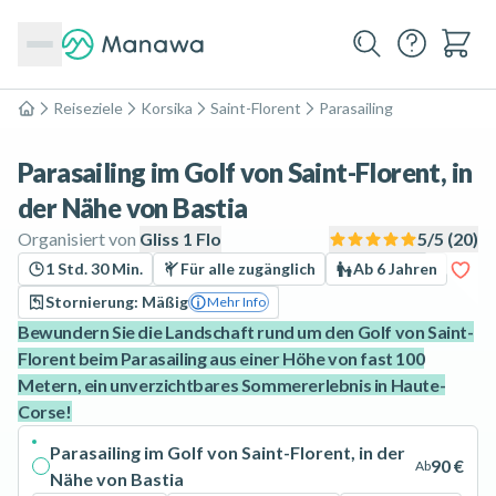
Reiseziele
Korsika
Saint-Florent
Parasailing
Home
Parasailing im Golf von Saint-Florent, in
der Nähe von Bastia
Organisiert von
Gliss 1 Flo
5
/5 (
20
)
1 Std. 30 Min.
Für alle zugänglich
Ab 6 Jahren
Stornierung: Mäßig
Mehr Info
Bewundern Sie die Landschaft rund um den Golf von Saint-
Florent beim Parasailing aus einer Höhe von fast 100
Metern, ein unverzichtbares Sommererlebnis in Haute-
Corse!
Parasailing im Golf von Saint-Florent, in der
90 €
Ab
Nähe von Bastia