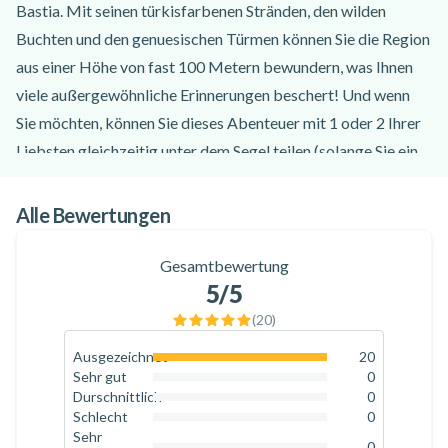
Bastia. Mit seinen türkisfarbenen Stränden, den wilden
Buchten und den genuesischen Türmen können Sie die Region
aus einer Höhe von fast 100 Metern bewundern, was Ihnen
viele außergewöhnliche Erinnerungen beschert! Und wenn
Sie möchten, können Sie dieses Abenteuer mit 1 oder 2 Ihrer
Liebsten gleichzeitig unter dem Segel teilen (solange Sie ein
Gesamtgewicht von 180 kg nicht überschreiten), was dieses
Parasailing-Erlebnis in Saint-Florent zu einem echten Genuss
Alle Bewertungen
macht.
Das Team von Gliss 1 Flo holt Sie am Hafen von Saint-Florent
Gesamtbewertung
5
/5
ab, wo ihr Boot maximal 12 Teilnehmer an Bord aufnehmen
kann. Nachdem alle mit einer Schwimmweste ausgestattet
(
20
)
sind, gehen Sie an Bord und starten zu einer etwa 1,5-
Ausgezeichnet
20
100
%
stündigen Bootstour (je nach Teilnehmerzahl), in der jeder
Sehr gut
0
0
%
Durschnittlich
0
seinen Parasailing-Flug im Golf von Saint-Florent absolviert.
0
%
Schlecht
0
Start und Landung erfolgen auf der hinteren Plattform des
0
%
Sehr
0