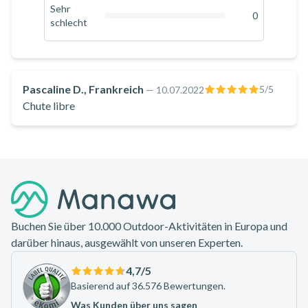
Ihnen sogar bei der Simulation des freien Falls von einem
0
%
Sehr
0
schlecht
Entspannungsbereich rund um die Flugkammer aus zusehen!
0
%
Zögern Sie nicht länger und kommen Sie zu LUXFLY Indoor
Skydive in Belgien, in der Nähe von Luxemburg, um Ihre erste
Erfahrung in einem Freifallsimulator zu machen!
Pascaline D., Frankreich
5
/5
—
10.07.2022
Chute libre
Footer
Buchen Sie über 10.000 Outdoor-Aktivitäten in Europa und
darüber hinaus, ausgewählt von unseren Experten.
4,7
/5
Basierend auf 36.576 Bewertungen.
Was Kunden über uns sagen