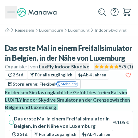
Reiseziele
Luxembourg
Luxemburg
Indoor Skydiving
Home
Das erste Mal in einem Freifallsimulator
in Belgien, in der Nähe von Luxemburg
Organisiert von
LuxFly Indoor Skydive
5
/5 (
1
)
2 Std.
Für alle zugänglich
Ab 4 Jahren
Stornierung: Flexibel
Mehr Info
Entdecken Sie das unglaubliche Gefühl des freien Falls im
LUXFLY Indoor Skydive Simulator an der Grenze zwischen
Belgien und Luxemburg!
Das erste Mal in einem Freifallsimulator in
105 €
Ab
Belgien, in der Nähe von Luxemburg
2 Std.
Für alle zugänglich
Ab 4 Jahren