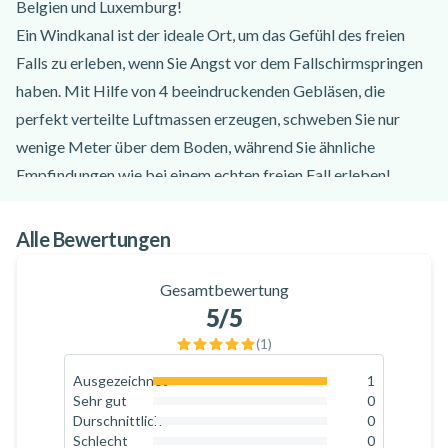
Belgien und Luxemburg!
Ein Windkanal ist der ideale Ort, um das Gefühl des freien
Falls zu erleben, wenn Sie Angst vor dem Fallschirmspringen
haben. Mit Hilfe von 4 beeindruckenden Gebläsen, die
perfekt verteilte Luftmassen erzeugen, schweben Sie nur
wenige Meter über dem Boden, während Sie ähnliche
Empfindungen wie bei einem echten freien Fall erleben!
Unter der Aufsicht eines erfahrenen und leidenschaftlichen
Profis werden Sie bei LUXFLY in Arlon, Belgien, einen
Alle Bewertungen
Katzensprung von Luxemburg entfernt, Ihre erste Erfahrung
in einem Freifallsimulator in völliger Sicherheit machen. Mit
Gesamtbewertung
5
/5
einer kompletten Flugausrüstung, die aus einem Anzug, einem
Helm und Ohrstöpseln besteht, sind Sie bereit, abzuheben!
(
1
)
Alles, was Sie tun müssen, ist, den Anweisungen des
Ausgezeichnet
1
100
%
Fluglehrers vor dem Flug zu folgen, um den freien Fall im
Sehr gut
0
0
%
Durschnittlich
0
Windkanal voll zu genießen. Ihre Familie und Freunde können
0
%
Schlecht
0