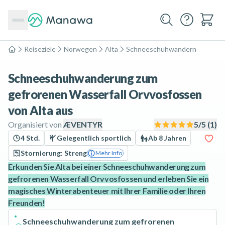
Reiseziele
Norwegen
Alta
Schneeschuhwandern
Home
Schneeschuhwanderung zum
gefrorenen Wasserfall Orvvosfossen
von Alta aus
Organisiert von
ÆVENTYR
5
/5 (
1
)
4 Std.
Gelegentlich sportlich
Ab 8 Jahren
Stornierung: Streng
Mehr Info
Erkunden Sie Alta bei einer Schneeschuhwanderung zum
gefrorenen Wasserfall Orvvosfossen und erleben Sie ein
magisches Winterabenteuer mit Ihrer Familie oder Ihren
Freunden!
Schneeschuhwanderung zum gefrorenen