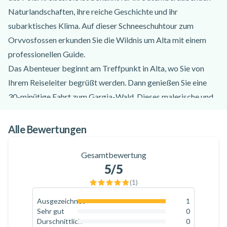
Naturlandschaften, ihre reiche Geschichte und ihr
subarktisches Klima. Auf dieser Schneeschuhtour zum
Orvvosfossen erkunden Sie die Wildnis um Alta mit einem
professionellen Guide.
Das Abenteuer beginnt am Treffpunkt in Alta, wo Sie von
Ihrem Reiseleiter begrüßt werden. Dann genießen Sie eine
30-minütige Fahrt zum Gargia-Wald. Dieses malerische und
ruhige Naturgebiet liegt in der Provinz Finnmark, in der Nähe
der Stadt Alta. Nach der Ankunft in der Gargia Lodge rüsten
Alle Bewertungen
Sie sich mit der Schneeschuhausrüstung aus und machen sich
bereit für Ihr Wanderabenteuer!
Gesamtbewertung
5
/5
Für diesen Ausflug sind keine Vorkenntnisse im
Schneeschuhwandern erforderlich. Dem Führer folgend,
(
1
)
brechen Sie in die dichte Wildnis des Gargia-Waldes auf.
Ausgezeichnet
1
100
%
Unterwegs können Sie verschiedene Wildtiere und
Sehr gut
0
0
%
Durschnittlich
0
Vogelarten beobachten. Sie wandern auf einem Pfad, vorbei