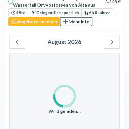
145 €
Ab
Wasserfall Orvvosfossen von Alta aus
4 Std.
Gelegentlich sportlich
Ab 8 Jahren
Angebote ansehen
Mehr Info
August 2026
Mo
Di
Mi
Do
Fr
Sa
So
1
2
3
4
5
6
7
8
9
10
11
12
13
14
15
16
17
18
19
20
21
22
23
Wird geladen…
24
25
26
27
28
29
30