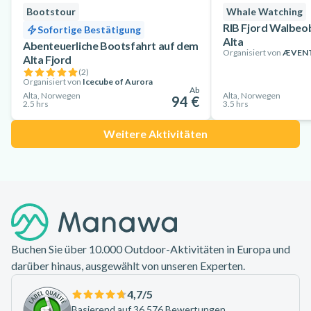
Bootstour
Whale Watching
RIB Fjord Walbeo
Sofortige Bestätigung
Alta
Abenteuerliche Bootsfahrt auf dem
Organisiert von
ÆVEN
Alta Fjord
(
2
)
Organisiert von
Icecube of Aurora
Ab
Alta, Norwegen
Alta, Norwegen
94 €
2.5 hrs
3.5 hrs
Weitere Aktivitäten
Footer
Buchen Sie über 10.000 Outdoor-Aktivitäten in Europa und
darüber hinaus, ausgewählt von unseren Experten.
4,7
/5
Basierend auf 36.576 Bewertungen.