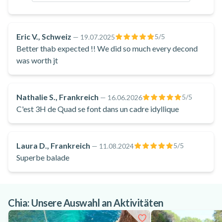
Versammeln Sie Ihre Freunde und nehmen Sie an dieser
aufregenden Quad-Tour ab Chia, Sardinien, teil. Buchen Sie
jetzt Ihre Tickets!
Eric V., Schweiz
5
/5
—
19.07.2025
Better thab expected !! We did so much every decond
was worth jt
Nathalie S., Frankreich
5
/5
—
16.06.2026
C'est 3H de Quad se font dans un cadre idyllique
Laura D., Frankreich
5
/5
—
11.08.2024
Superbe balade
Chia: Unsere Auswahl an Aktivitäten