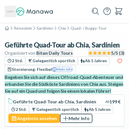
Reiseziele
Sardinien
Chia
Quad- / Buggy-Tour
Home
Geführte Quad-Tour ab Chia, Sardinien
Organisiert von
Bitan Daily Tours
5
/5 (
3
)
2 Std.
Gelegentlich sportlich
Ab 5 Jahren
Stornierung: Flexibel
Mehr Info
Begeben Sie sich auf dieses Offroad-Quad-Abenteuer und
erkunden Sie die Südküste Sardiniens von Chia aus. Steigen
Sie auf ein Quad und folgen Sie einem lokalen Führer!
Geführte Quad-Tour ab Chia, Sardinien
199 €
Ab
2 Std.
Gelegentlich sportlich
Ab 5 Jahren
Angebote ansehen
Mehr Info