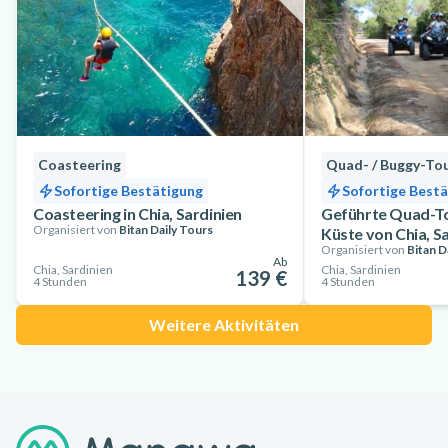
Coasteering
Quad- / Buggy-To
Sofortige Bestätigung
Sofortige Best
Coasteering in Chia, Sardinien
Geführte Quad-To
Organisiert von
Bitan Daily Tours
Küste von Chia, S
Organisiert von
Bitan D
Ab
Chia, Sardinien
Chia, Sardinien
139 €
4 Stunden
4 Stunden
Weitere Aktivitäten
Footer