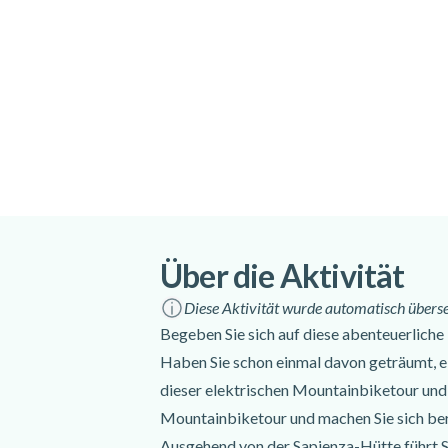
Aspekte.
- Bitte erscheinen Sie 15 Minuten vor Begi
Treffpunkt:
Sicilia Adventure - Via Roma, 347 Za
Italy
Wegbeschreibung
Sprachen:
Italienisch
Enthalten
MTB-Führer
Über die Aktivität
Naturalistischer Führer
Diese Aktivität wurde automatisch überset
Vollgefedertes E-MTB mieten
Begeben Sie sich auf diese abenteuerliche
Helm und Reparaturset
Transfer zum Startpunkt
Haben Sie schon einmal davon geträumt, e
dieser elektrischen Mountainbiketour und 
Nicht enthalten
Mountainbiketour und machen Sie sich bere
Ausgehend von der Sapienza-Hütte führt Si