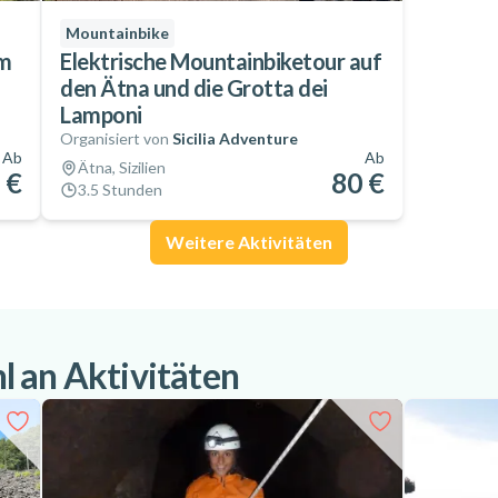
Mountainbike
um
Elektrische Mountainbiketour auf
den Ätna und die Grotta dei
Lamponi
Organisiert von
Sicilia Adventure
Ab
Ab
Ätna, Sizilien
 €
80 €
3.5 Stunden
Weitere Aktivitäten
 an Aktivitäten