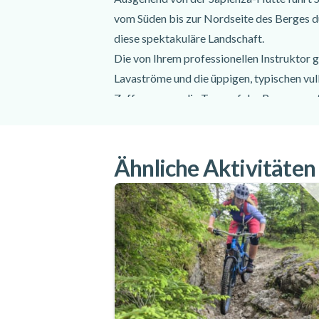
Speisen und Getränke
vom Süden bis zur Nordseite des Berges d
Transfer zum Treffpunkt
diese spektakuläre Landschaft.
Nicht vergessen
Die von Ihrem professionellen Instruktor 
Lavaströme und die üppigen, typischen vu
Ausbilder
Zafferana, wo die Tour auf der Panorama
Bequeme Kleidung
Reservieren Sie Ihren Platz auf dieser ab
Jacke
Fahrrad!
Sonnenbrille
Wasser
Ähnliche Aktivitäten