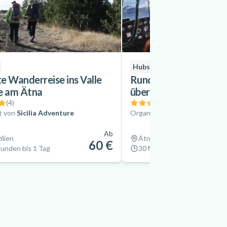
Hubschrauber
e Wanderreise ins Valle
Rundflug mit dem Hu
e am Ätna
über den Ätna, Sizilien
(
4
)
(
2
)
t von
Sicilia Adventure
Organisiert von
HeliSicily
Ab
ilien
Ätna, Sizilien
60 €
tunden bis 1 Tag
30 Minuten