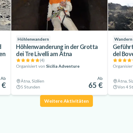
Höhlenwandern
Wandern
d
Höhlenwanderung in der Grotta
Geführt
ien
dei Tre Livelli am Ätna
del Bov
(
4
)
Organisiert von
Sicilia Adventure
Organisier
Ab
Ab
Ätna, Sizilien
Ätna, Siz
 €
65 €
5 Stunden
Von 4 S
Weitere Aktivitäten