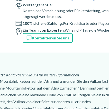
Wettergarantie:
nn der Aktivität.
Kostenlose Verschiebung oder Rückerstattung, wenn
abgesagt werden muss.
fferana Etnea 95019 (CT),
100% sichere Zahlung:
Per Kreditkarte oder Paypa
Ein Team von Experten:
Wir sind 7 Tage die Woche 
Kontaktieren Sie uns
zt. Kontaktieren Sie uns für weitere Informationen.
 Mountainbiketour auf den Ätna und umrunden Sie den Vulkan fast 
ine Mountainbiketour auf dem Ätna zu machen? Dann sind Sie hier 
erreichen Sie eine maximale Höhe von 1940 m. Steigen Sie ein in d
it, den Vulkan von einer Seite zur anderen zu erkunden.
e diese elektrische Mountainbiketour fast auf eine komplette Tou