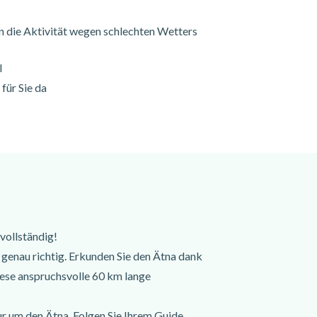
 die Aktivität wegen schlechten Wetters
l
für Sie da
vollständig!
genau richtig. Erkunden Sie den Ätna dank
iese anspruchsvolle 60 km lange
r um den Ätna. Folgen Sie Ihrem Guide