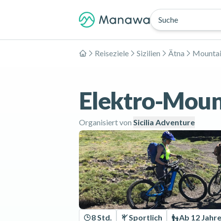
Suche
Reiseziele
Sizilien
Ätna
Mountai
Home
Elektro-Moun
Organisiert von
Sicilia Adventure
8 Std.
Sportlich
Ab 12 Jahr