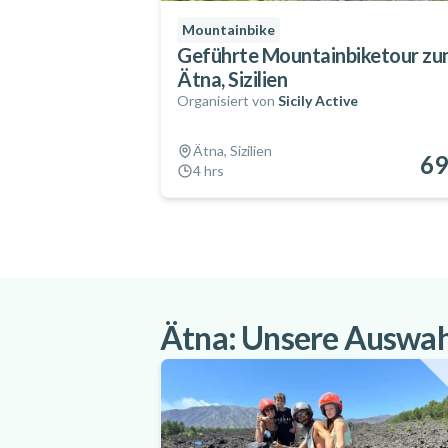
Mountainbike
Geführte Mountainbiketour z
Ätna, Sizilien
Organisiert von
Sicily Active
Ätna, Sizilien
69
4 hrs
Ätna: Unsere Auswahl