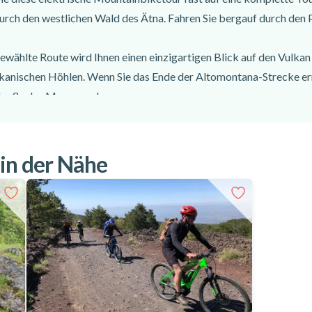
urch den westlichen Wald des Ätna. Fahren Sie bergauf durch den
gewählte Route wird Ihnen einen einzigartigen Blick auf den Vulka
lkanischen Höhlen. Wenn Sie das Ende der Altomontana-Strecke err
straße des Marenave begann.
enteuerlichen Mountainbike-Tour auf dem Ätna. Erkunden Sie die sc
 in der Nähe