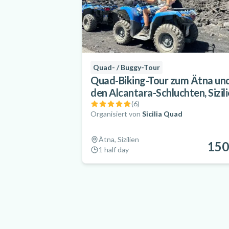
Quad- / Buggy-Tour
Quad-Biking-Tour zum Ätna un
den Alcantara-Schluchten, Sizil
(
6
)
Organisiert von
Sicilia Quad
Ätna, Sizilien
150
1 half day