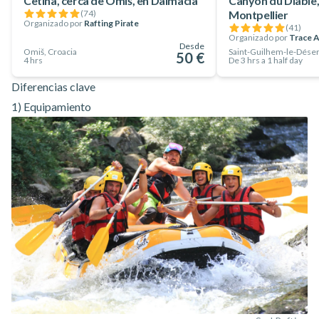
Cetina, cerca de Omiš, en Dalmacia
Canyon du Diable,
(
74
)
Montpellier
Organizado por
Rafting Pirate
(
41
)
Organizado por
Trace 
Desde
Omiš, Croacia
Saint-Guilhem-le-Déser
50 €
4 hrs
De 3 hrs a 1 half day
Diferencias clave
1) Equipamiento