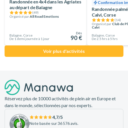
Randonnée en 4x4 dans les Agriates
Confirmation i
au départ de Balagne
Randonnée palmé
(
49
)
Calvi, Corse
Organisé par
All Road Emotions
(
14
)
Organisé par
Club de 
Calvi
Dès
Balagne, Corse
Balagne, Corse
90 €
De 1 demi journée à 1 jour
De 2.5 hrs à 5 hrs
Voir plus d'activités
Pied de page
Réservez plus de 10000 activités de plein air en Europe et
dans le monde, sélectionnées par nos experts.
4,7
/5
Note basée sur 36 576 avis.