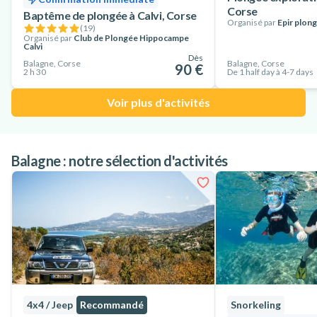
Corse
Baptême de plongée à Calvi, Corse
Organisé par
Epir plon
(
19
)
Organisé par
Club de Plongée Hippocampe
Calvi
Dès
Balagne, Corse
Balagne, Corse
90 €
2 h 30
De 1 half day à 4-7 days
Voir plus d'activités
Balagne : notre sélection d'activités
4x4 / Jeep
Recommandé
Snorkeling