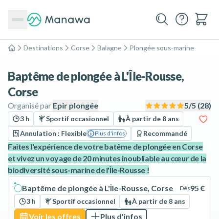
Destinations
Corse
Balagne
Plongée sous-marine
Accueil
Baptême de plongée à L'Île-Rousse,
Corse
Organisé par
Epir plongée
5
/5 (
28
)
3 h
Sportif occasionnel
À partir de 8 ans
Annulation : Flexible
Recommandé
Plus d'infos
Faites l'expérience de votre batême de plongée en Corse
et vivez un voyage de 20 minutes inoubliable au cœur de la
biodiversité sous-marine de l'Île-Rousse !
Baptême de plongée à L'Île-Rousse, Corse
95 €
Dès
3 h
Sportif occasionnel
À partir de 8 ans
Voir les offres
Plus d'infos