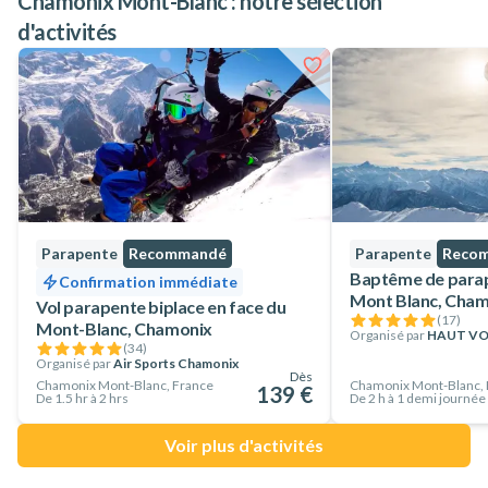
Chamonix Mont-Blanc : notre sélection
d'activités
Parapente
Recommandé
Parapente
Reco
Baptême de parap
Confirmation immédiate
Mont Blanc, Cha
Vol parapente biplace en face du
(
17
)
Mont-Blanc, Chamonix
Organisé par
HAUT VO
(
34
)
Organisé par
Air Sports Chamonix
Dès
Chamonix Mont-Blanc, France
Chamonix Mont-Blanc, 
139 €
De 1.5 hr à 2 hrs
De 2 h à 1 demi journée
Voir plus d'activités