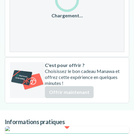
10
11
12
13
14
15
16
17
18
19
20
21
22
23
Chargement…
24
25
26
27
28
29
30
31
C'est pour offrir ?
Choisissez le bon cadeau Manawa et
offrez cette expérience en quelques
minutes !
Offrir maintenant
Informations pratiques