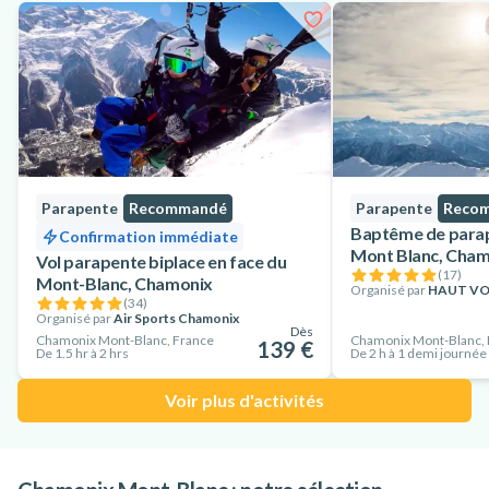
Parapente
Recommandé
Parapente
Reco
Baptême de parap
Confirmation immédiate
Mont Blanc, Cha
Vol parapente biplace en face du
(
17
)
Mont-Blanc, Chamonix
Organisé par
HAUT VO
(
34
)
Organisé par
Air Sports Chamonix
Dès
Chamonix Mont-Blanc, France
Chamonix Mont-Blanc, 
139 €
De 1.5 hr à 2 hrs
De 2 h à 1 demi journée
Voir plus d'activités