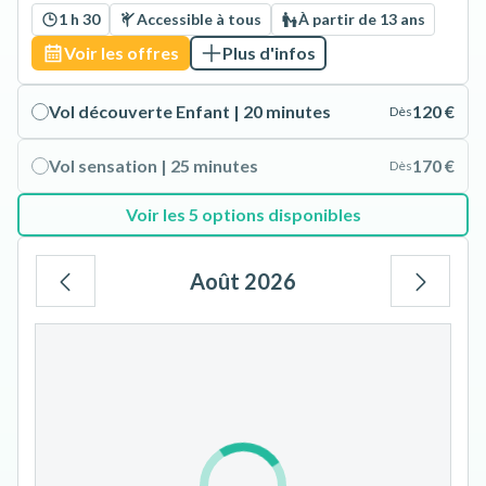
1 h 30
Accessible à tous
À partir de 13 ans
Voir les offres
Plus d'infos
Vol découverte Enfant | 20 minutes
120 €
Dès
Vol sensation | 25 minutes
170 €
Dès
Voir les 5 options disponibles
Août 2026
Lu
Ma
Me
Je
Ve
Sa
Di
1
2
3
4
5
6
7
8
9