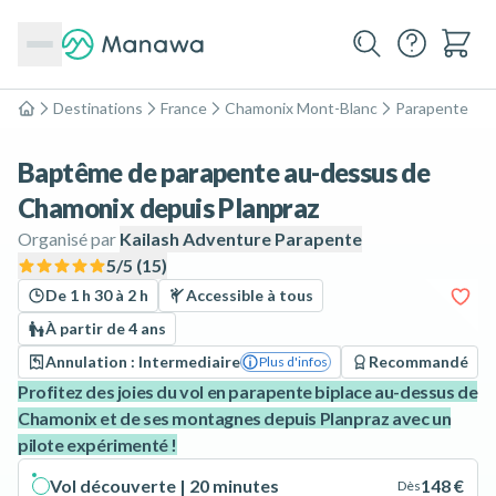
Destinations
France
Chamonix Mont-Blanc
Parapente
Accueil
Baptême de parapente au-dessus de
Chamonix depuis Planpraz
Organisé par
Kailash Adventure Parapente
5
/5 (
15
)
De 1 h 30 à 2 h
Accessible à tous
À partir de 4 ans
Annulation : Intermediaire
Recommandé
Plus d'infos
Profitez des joies du vol en parapente biplace au-dessus de
Chamonix et de ses montagnes depuis Planpraz avec un
pilote expérimenté !
Vol découverte | 20 minutes
148 €
Dès