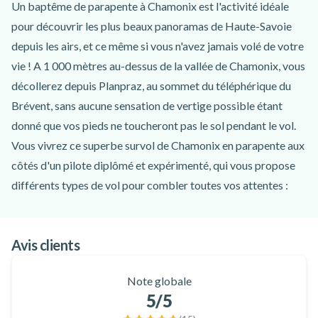
Un baptême de parapente à Chamonix est l'activité idéale
pour découvrir les plus beaux panoramas de Haute-Savoie
depuis les airs, et ce même si vous n'avez jamais volé de votre
vie ! A 1 000 mètres au-dessus de la vallée de Chamonix, vous
décollerez depuis Planpraz, au sommet du téléphérique du
Brévent, sans aucune sensation de vertige possible étant
donné que vos pieds ne toucheront pas le sol pendant le vol.
Vous vivrez ce superbe survol de Chamonix en parapente aux
côtés d'un pilote diplômé et expérimenté, qui vous propose
différents types de vol pour combler toutes vos attentes :
Vol découverte
- un vol classique de 20 minutes environ,
parfait pour une première expérience calme à laquelle vous
Avis clients
pourrez ajouter selon vos envies du moment une initiation au
pilotage ;
Note globale
Vol sensation
- un vol d'environ 25 minutes comprenant des
5
/5
acrobaties pour satisfaire ceux en quête d'adrénaline lors de