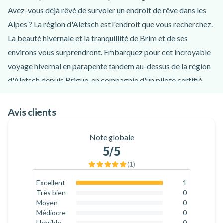
Avez-vous déjà rêvé de survoler un endroit de rêve dans les
Alpes ? La région d'Aletsch est l'endroit que vous recherchez.
La beauté hivernale et la tranquillité de Brim et de ses
environs vous surprendront. Embarquez pour cet incroyable
voyage hivernal en parapente tandem au-dessus de la région
d'Aletsch depuis Brigue, en compagnie d'un pilote certifié.
Tout d'abord, votre instructeur viendra vous chercher à Brim
et vous emmènera au site de décollage, accessible
Avis clients
uniquement par téléphérique. Profitez d'un trajet pittoresque
jusqu'au site de décollage dans la région d'Altesch - N'oubliez
Note globale
5
/5
pas votre appareil photo ! Cet incroyable vol en parapente
tandem au-dessus de la région d'Aletsch depuis Brim est
(
1
)
disponible en deux options différentes : décoller à pied ou
Excellent
1
100
%
relever le défi avec des skis. Une fois arrivé sur le site de
Très bien
0
0
%
Moyen
0
décollage, votre pilote chevronné vous donnera des
0
%
Médiocre
0
informations sur l'activité et vous guidera pour décoller et
0
%
Horrible
0