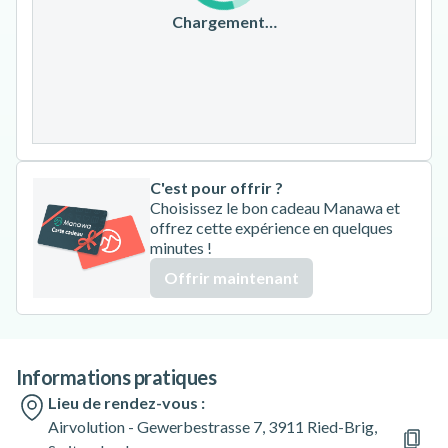
17
18
19
20
21
22
23
Chargement…
24
25
26
27
28
29
30
31
C'est pour offrir ?
Choisissez le bon cadeau Manawa et
offrez cette expérience en quelques
minutes !
Offrir maintenant
Informations pratiques
Lieu de rendez-vous :
Airvolution - Gewerbestrasse 7, 3911 Ried-Brig,