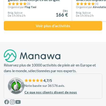
(
3
)
(
1
)
Organisé par
Flug Taxi
Organisé par
Airvoluti
Dès
Brig, Suisse
Brig, Suisse
166 €
De 1 h 30 à 2 h
De 1 h 30 à 2 h
Voir plus d'activités
Pied de page
Réservez plus de 10000 activités de plein air en Europe et
dans le monde, sélectionnées par nos experts.
4,7
/5
Note basée sur 36 576 avis.
Ce que nos clients disent de nous
Facebook
Instagram
Youtube