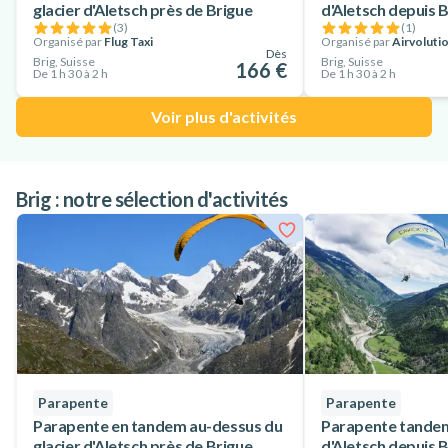
glacier d'Aletsch près de Brigue
d'Aletsch depuis 
(
3
)
(
1
)
Organisé par
Flug Taxi
Organisé par
Airvoluti
Dès
Brig, Suisse
Brig, Suisse
166 €
De 1 h 30 à 2 h
De 1 h 30 à 2 h
Voir plus d'activités
Brig : notre sélection d'activités
Parapente
Parapente
Parapente en tandem au-dessus du
Parapente tandem
glacier d'Aletsch près de Brigue
d'Aletsch depuis 