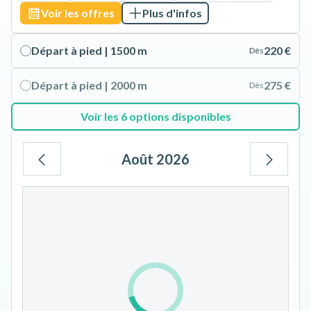
Voir les offres
Plus d'infos
Départ à pied | 1500 m
220 €
Dès
Départ à pied | 2000 m
275 €
Dès
Voir les 6 options disponibles
Août 2026
Lu
Ma
Me
Je
Ve
Sa
Di
1
2
3
4
5
6
7
8
9
10
11
12
13
14
15
16