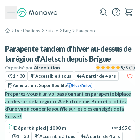
Destinations
Suisse
Brig
Parapente
Accueil
Parapente tandem d'hiver au-dessus de
la région d'Aletsch depuis Brigue
Organisé par
Airvolution
5
/5 (
1
)
1 h 30
Accessible à tous
À partir de 4 ans
Annulation : Super flexible
Plus d'infos
Préparez-vous à un vol passionnant en parapente biplace
au-dessus de la région d'Aletsch depuis Brim et profitez
d'une vue à couper le souffle sur les pics enneigés de la
Suisse !
Départ à pied | 1000 m
165 €
Dès
1 h 30
Accessible à tous
À partir de 4 ans