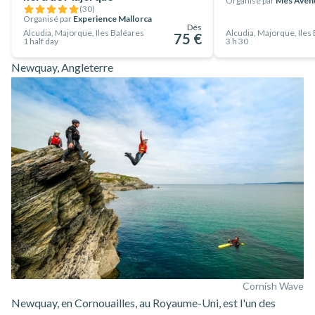
Organisé par
Mes Aven
(
30
)
Organisé par
Experience Mallorca
Dès
Alcudia, Majorque, Iles Baléares
Alcudia, Majorque, Iles
75 €
1 half day
3 h 30
Newquay, Angleterre
Cornish Wave
Newquay, en Cornouailles, au Royaume-Uni, est l'un des