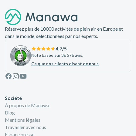
Pied de page
Réservez plus de 10000 activités de plein air en Europe et
dans le monde, sélectionnées par nos experts.
4,7
/5
Note basée sur 36 576 avis.
Ce que nos clients disent de nous
Facebook
Instagram
Youtube
Société
À propos de Manawa
Blog
Mentions légales
Travailler avec nous
Espace presse