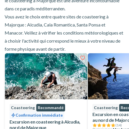
le
coasteering à Majorque
est une aventure incontournable
dans ce paradis méditerranéen.
Vous avez le choix entre quatre sites de coasteering à
Majorque :
Alcudia
,
Cala Romantica
,
Santa Ponsa
et
Manacor
. Veillez à vérifier les conditions météorologiques et
à choisir l'activité qui correspond le mieux à votre niveau de
forme physique avant de partir.
Coasteering
Recommandé
Coasteering
Rec
Excursion en coast
Confirmation immédiate
au nord de Major
Excursion en coasteering à Alcudia,
(
14
)
nord de Majorque