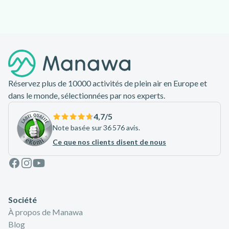
Pied de page
Réservez plus de 10000 activités de plein air en Europe et
dans le monde, sélectionnées par nos experts.
4,7
/5
Note basée sur 36 576 avis.
Ce que nos clients disent de nous
Facebook
Instagram
Youtube
Société
À propos de Manawa
Blog