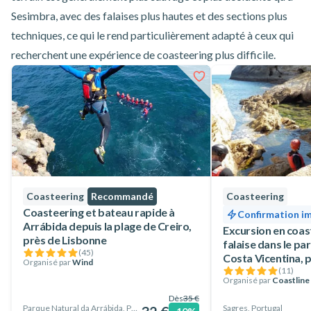
Sesimbra, avec des falaises plus hautes et des sections plus
techniques, ce qui le rend particulièrement adapté à ceux qui
recherchent une expérience de coasteering plus difficile.
Coasteering
Recommandé
Coasteering
Coasteering et bateau rapide à
Confirmation i
Arrábida depuis la plage de Creiro,
Excursion en coas
près de Lisbonne
falaise dans le par
(
45
)
Costa Vicentina, 
Organisé par
Wind
(
11
)
Organisé par
Coastline
Dès
35 €
Parque Natural da Arrábida, Portugal
Sagres, Portugal