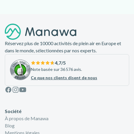
Pied de page
Réservez plus de 10000 activités de plein air en Europe et
dans le monde, sélectionnées par nos experts.
4,7
/5
Note basée sur 36 576 avis.
Ce que nos clients disent de nous
Facebook
Instagram
Youtube
Société
À propos de Manawa
Blog
Mentions légales