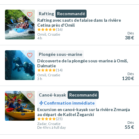
Rafting
Recommandé
Rafting avec sauts de falaise dans la rivière
Cetina près d'Omiš
(
16
)
Dès
Omiš, Croatie
38 €
4 h
Plongée sous-marine
Découverte de la plongée sous-marine à Omiš,
Dalmatie
(
14
)
Dès
Omiš, Croatie
120 €
3 h
Canoë-kayak
Recommandé
Confirmation immédiate
Excursion en canoë-kayak sur la rivière Zrmanja
au départ de Kaštel Žegarski
(
25
)
Dès
Zadar, Croatie
55 €
De 4 hrs à full day