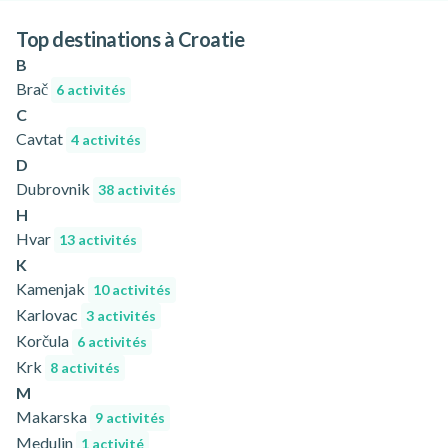
Top destinations à Croatie
B
Brač
6 activités
C
Cavtat
4 activités
D
Dubrovnik
38 activités
H
Hvar
13 activités
K
Kamenjak
10 activités
Karlovac
3 activités
Korčula
6 activités
Krk
8 activités
M
Makarska
9 activités
Medulin
1 activité