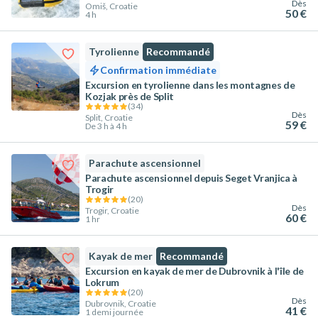
Dès
Omiš, Croatie
50 €
4 h
Tyrolienne
Recommandé
Confirmation immédiate
Excursion en tyrolienne dans les montagnes de
Kozjak près de Split
(
34
)
Dès
Split, Croatie
59 €
De 3 h à 4 h
Parachute ascensionnel
Parachute ascensionnel depuis Seget Vranjica à
Trogir
(
20
)
Dès
Trogir, Croatie
60 €
1 hr
Kayak de mer
Recommandé
Excursion en kayak de mer de Dubrovnik à l'île de
Lokrum
(
20
)
Dès
Dubrovnik, Croatie
41 €
1 demi journée