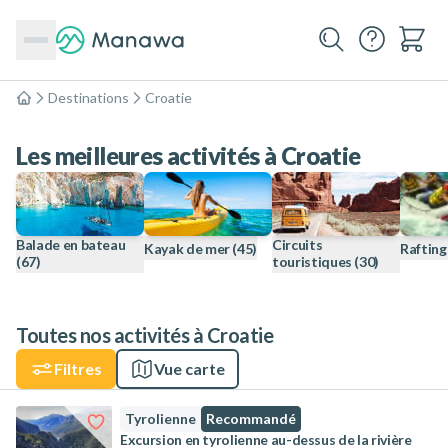
Destinations
Croatie
Accueil
Les meilleures activités à Croatie
Balade en bateau
Circuits
Kayak de mer
(45)
Rafting
(67)
touristiques
(30)
Toutes nos activités à Croatie
Filtres
Vue carte
Tyrolienne
Recommandé
Excursion en tyrolienne au-dessus de la rivière