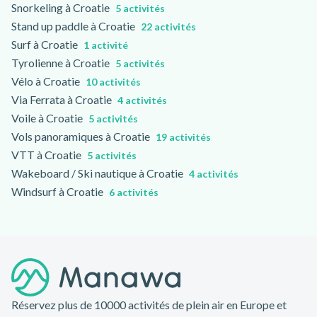
Snorkeling à Croatie
5 activités
Stand up paddle à Croatie
22 activités
Surf à Croatie
1 activité
Tyrolienne à Croatie
5 activités
Vélo à Croatie
10 activités
Via Ferrata à Croatie
4 activités
Voile à Croatie
5 activités
Vols panoramiques à Croatie
19 activités
VTT à Croatie
5 activités
Wakeboard / Ski nautique à Croatie
4 activités
Windsurf à Croatie
6 activités
Pied de page
Réservez plus de 10000 activités de plein air en Europe et