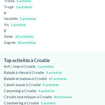
Tribalj
1 activité
Trogir
5 activités
V
Varaždin
5 activités
Vis
1 activité
Z
Zadar
22 activités
Zagreb
18 activités
Top activités à Croatie
4x4 / Jeep à Croatie
2 activités
Balade à cheval à Croatie
3 activités
Balade en bateau à Croatie
67 activités
Canoë-kayak à Croatie
9 activités
Canyoning à Croatie
9 activités
Circuits touristiques à Croatie
30 activités
Coasteering à Croatie
1 activité