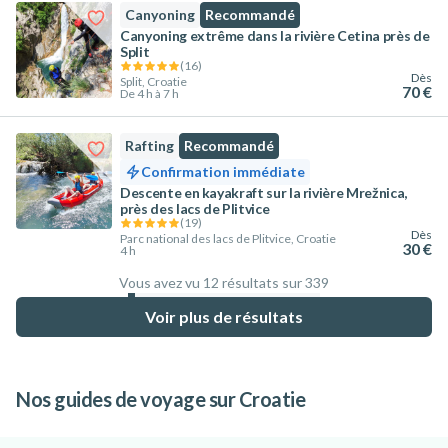
Canyoning
Recommandé
Canyoning extrême dans la rivière Cetina près de
Split
(
16
)
Dès
Split, Croatie
70 €
De 4 h à 7 h
Rafting
Recommandé
Confirmation immédiate
Descente en kayakraft sur la rivière Mrežnica,
près des lacs de Plitvice
(
19
)
Dès
Parc national des lacs de Plitvice, Croatie
30 €
4 h
Vous avez vu 12 résultats sur 339
3.5
%
Voir plus de résultats
Nos guides de voyage sur Croatie
Où aller en Istrie : les meilleures villes pour
Le top des activités outdoor à pratiquer
5 raisons de visiter l'Istrie