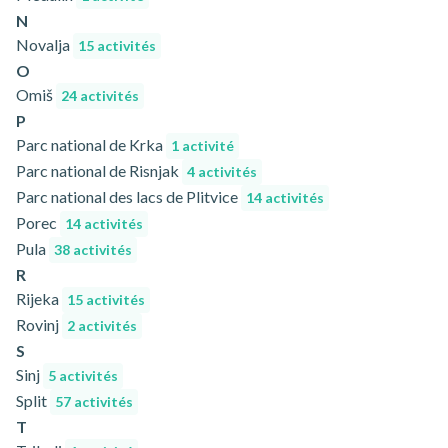
N
Novalja
15 activités
O
Omiš
24 activités
P
Parc national de Krka
1 activité
Parc national de Risnjak
4 activités
Parc national des lacs de Plitvice
14 activités
Porec
14 activités
Pula
38 activités
R
Rijeka
15 activités
Rovinj
2 activités
S
Sinj
5 activités
Split
57 activités
T