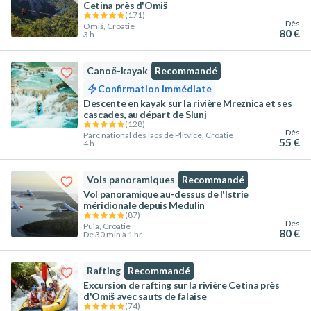
Cetina près d'Omiš
(
171
)
Dès
Omiš, Croatie
80 €
3 h
Canoë-kayak
Recommandé
Confirmation immédiate
Descente en kayak sur la rivière Mreznica et ses
cascades, au départ de Slunj
(
128
)
Dès
Parc national des lacs de Plitvice, Croatie
55 €
4 h
Vols panoramiques
Recommandé
Vol panoramique au-dessus de l'Istrie
méridionale depuis Medulin
(
87
)
Dès
Pula, Croatie
80 €
De 30 min à 1 hr
Rafting
Recommandé
Excursion de rafting sur la rivière Cetina près
d'Omiš avec sauts de falaise
(
74
)