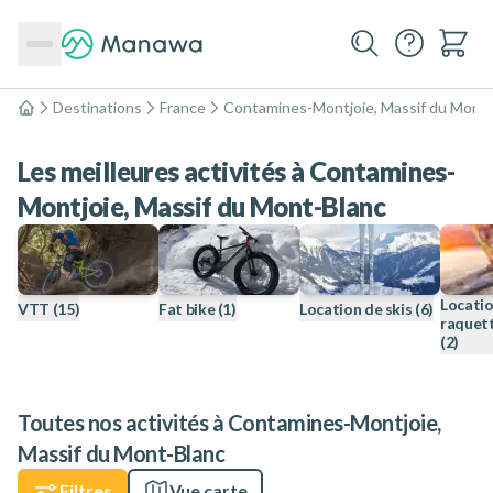
Destinations
France
Contamines-Montjoie, Massif du Mont-
Accueil
Les meilleures activités à Contamines-
Montjoie, Massif du Mont-Blanc
Locatio
VTT
(15)
Fat bike
(1)
Location de skis
(6)
raquett
(2)
Toutes nos activités à Contamines-Montjoie,
Massif du Mont-Blanc
Filtres
Vue carte