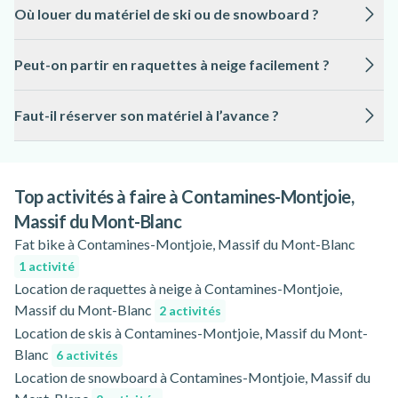
Où louer du matériel de ski ou de snowboard ?
location dans plusieurs points du village, garantissant aux
plus jeunes une expérience adaptée et sécurisée, encadrée
Le matériel de ski (adultes et enfants), de ski de fond et de
par des professionnels locaux.
Peut-on partir en raquettes à neige facilement ?
snowboard est disponible à la location aux Hameaux du Lay,
125 Route Notre Dame de la Gorge et dans le centre du
Oui, la location de raquettes à neige est possible à proximité
village, pour un accès facile aux pistes.
Faut-il réserver son matériel à l’avance ?
de Notre Dame de la Gorge et au Hameau du Lay, offrant un
accès direct aux itinéraires balisés pour des balades
Il est fortement recommandé de réserver à l’avance, surtout
hivernales en toute sécurité.
pendant les vacances scolaires et les week-ends, afin de
garantir la disponibilité du matériel souhaité et de bénéficier
Top activités à faire à Contamines-Montjoie,
des conseils d’un professionnel local.
Massif du Mont-Blanc
Fat bike à Contamines-Montjoie, Massif du Mont-Blanc
1 activité
Location de raquettes à neige à Contamines-Montjoie,
Massif du Mont-Blanc
2 activités
Location de skis à Contamines-Montjoie, Massif du Mont-
Blanc
6 activités
Location de snowboard à Contamines-Montjoie, Massif du