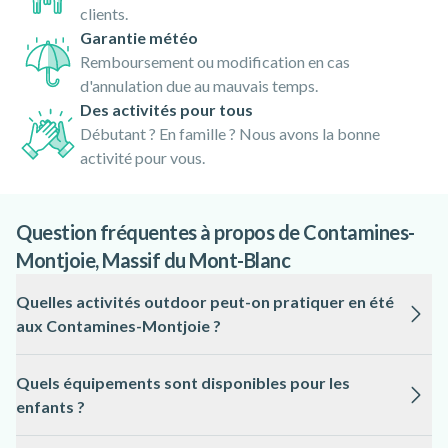
clients.
Garantie météo
Remboursement ou modification en cas
d'annulation due au mauvais temps.
Des activités pour tous
Débutant ? En famille ? Nous avons la bonne
activité pour vous.
Question fréquentes à propos de Contamines-
Montjoie, Massif du Mont-Blanc
Quelles activités outdoor peut-on pratiquer en été
aux Contamines-Montjoie ?
En été, la location de VTT (enduro, semi-rigide, électrique,
Quels équipements sont disponibles pour les
enfant) et les excursions en Fat Bike électrique permettent
enfants ?
de découvrir les sentiers du massif en toute liberté, avec des
itinéraires adaptés à tous les niveaux.
Des VTT enfants et des skis enfants sont proposés à la