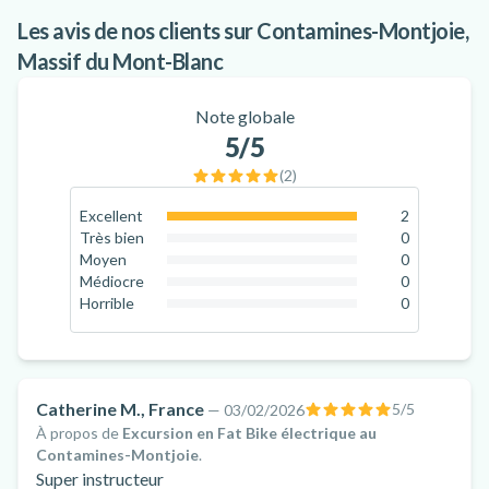
Les avis de nos clients sur Contamines-Montjoie,
Massif du Mont-Blanc
Note globale
5
/5
(
2
)
Excellent
2
100
%
Très bien
0
0
%
Moyen
0
0
%
Médiocre
0
0
%
Horrible
0
0
%
Catherine M., France
5
/5
—
03/02/2026
À propos de
Excursion en Fat Bike électrique au
Contamines-Montjoie
.
Super instructeur