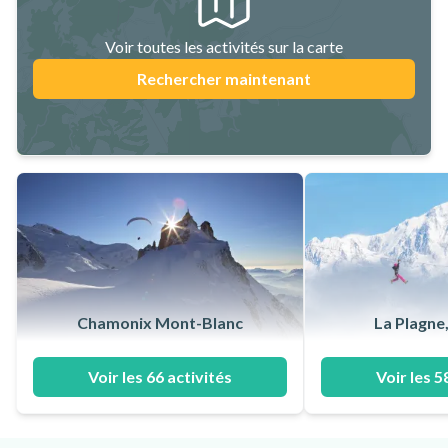
Voir toutes les activités sur la carte
Rechercher maintenant
Chamonix Mont-Blanc
La Plagne,
Voir les 66 activités
Voir les 5