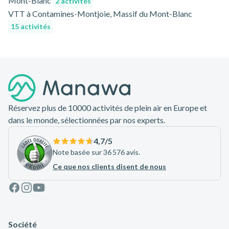
Mont-Blanc
2 activités
VTT à Contamines-Montjoie, Massif du Mont-Blanc
15 activités
Pied de page
Réservez plus de 10000 activités de plein air en Europe et
dans le monde, sélectionnées par nos experts.
4,7
/5
Note basée sur 36 576 avis.
Ce que nos clients disent de nous
Facebook
Instagram
Youtube
Société