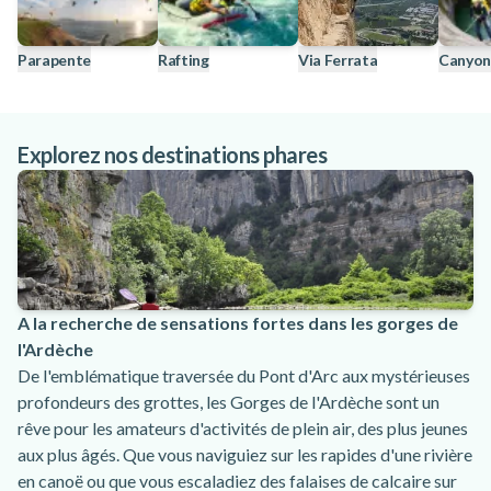
Parapente
Rafting
Via Ferrata
Canyon
Explorez nos destinations phares
A la recherche de sensations fortes dans les gorges de
l'Ardèche
De l'emblématique traversée du Pont d'Arc aux mystérieuses
profondeurs des grottes, les Gorges de l'Ardèche sont un
rêve pour les amateurs d'activités de plein air, des plus jeunes
aux plus âgés. Que vous naviguiez sur les rapides d'une rivière
en canoë ou que vous escaladiez des falaises de calcaire sur