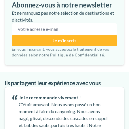
Les 10 meilleurs spots de canyoning en
Le Top 13 des Tyroliennes les Plus
Top 10 des meilleurs spots pour apprendre
Manawa & checkyeti unissent leurs forces
Abonnez-vous à notre newsletter
Corse
Exceptionnelles du Monde
le surf dans le monde
: une nouvelle ère pour les aventures
Et ne manquez pas notre sélection de destinations et
outdoor en Europe
d'activités.
Adresse e-mail
Je m'inscris
Inscription confirmée !
En vous inscrivant, vous acceptez le traitement de vos
données selon notre
Politique de Confidentialité
.
Ils partagent leur expérience avec vous
Je le recommande vivement !
C'était amusant. Nous avons passé un bon
moment à faire du canyoning. Nous avons
nagé, glissé, descendu des cascades en rappel
et fait des sauts, parfois très hauts ! Notre