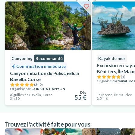
Canyoning
Recommandé
Kayak de mer
Excursion en kayak
Confirmation immédiate
Bénitiers, Île Mau
Canyon initiation du Pulischellu à
(
1
)
Bavella, Corse
Organisé par
Yanature 
(
349
)
Organisé par
CORSICA CANYON
Dès
Aiguilles de Bavella, Corse
Le Morne, Île Maurice
55 €
3 h 30
2.5 hrs
Trouvez l'activité faite pour vous