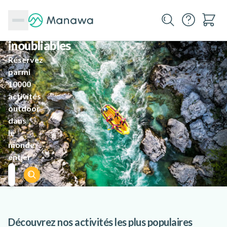
des
aventures
inoubliables
Réservez
parmi
10000
activités
outdoor
dans
le
monde
entier
Je trouve ma prochaine destination
Découvrez nos activités les plus populaires