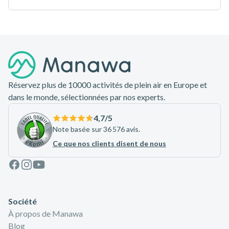
Pied de page
Réservez plus de 10000 activités de plein air en Europe et
dans le monde, sélectionnées par nos experts.
4,7
/5
Note basée sur 36 576 avis.
Ce que nos clients disent de nous
Facebook
Instagram
Youtube
Société
À propos de Manawa
Blog