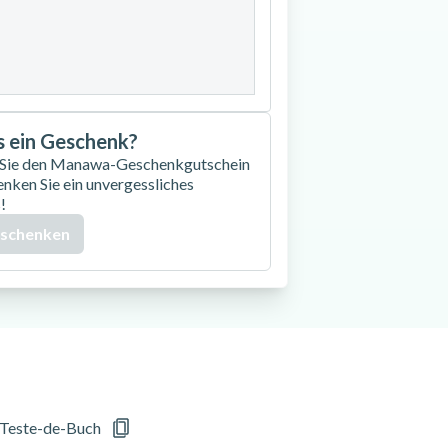
27
28
29
30
as ein Geschenk?
 Sie den Manawa-Geschenkgutschein
enken Sie ein unvergessliches
!
 schenken
 Teste-de-Buch