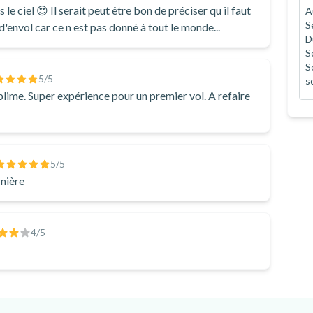
 le ciel 😍 Il serait peut être bon de préciser qu il faut
A
S
'envol car ce n est pas donné à tout le monde...
D
S
S
5
/5
s
ol. A refaire
5
/5
rnière
4
/5