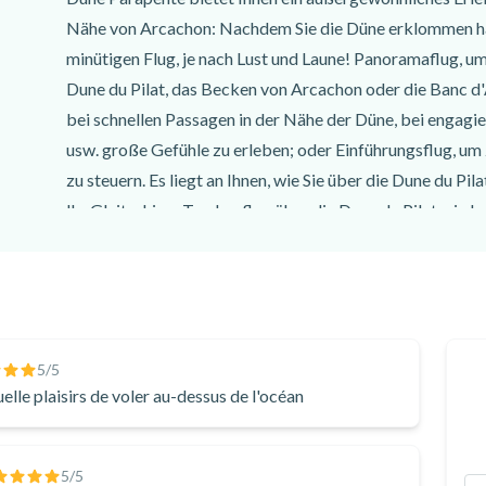
Nähe von Arcachon: Nachdem Sie die Düne erklommen hab
minütigen Flug, je nach Lust und Laune! Panoramaflug, u
Dune du Pilat, das Becken von Arcachon oder die Banc d
bei schnellen Passagen in der Nähe der Düne, bei engagi
usw. große Gefühle zu erleben; oder Einführungsflug, um 
zu steuern. Es liegt an Ihnen, wie Sie über die Dune du Pila
Ihr Gleitschirm-Tandemflug über die Dune du Pilat wird g
Video als Andenken an Ihr Flugerlebnis mit nach Hause n
Sie wollen wiederholen und ihn mit Ihren Freunden und Ihre
ausprobieren möchten!
Die Dune du Pilat ist von Bordeaux oder Mimizan aus in n
Biscarosse und Arcachon aus sogar in noch kürzerer Zeit. 
5
/5
Landes. Machen Sie Ihren Besuch zu etwas ganz Besonder
uelle plaisirs de voler au-dessus de l'océan
Gleitschirmflug an der Dune du Pilat!
5
/5