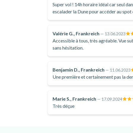
Super vol ! 14h horaire idéal car seul dans
escalader la Dune pour accéder au spot d
Valérie G., Frankreich
—
13.06.2023
Accessible à tous, très agréable. Vue sublime. Super expérience pour un premier v
sans hésitation.
Benjamin D., Frankreich
—
11.06.2023
Une première et certainement pas la de
Marie S., Frankreich
—
17.09.2024
Très déçue