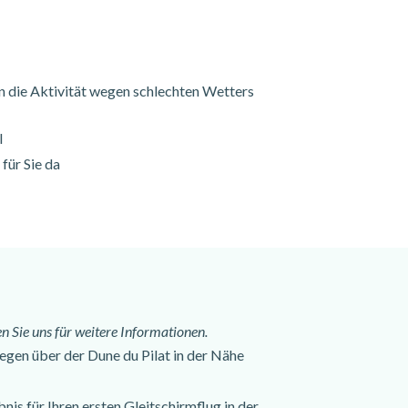
 die Aktivität wegen schlechten Wetters
l
für Sie da
n Sie uns für weitere Informationen.
egen über der Dune du Pilat in der Nähe
is für Ihren ersten Gleitschirmflug in der