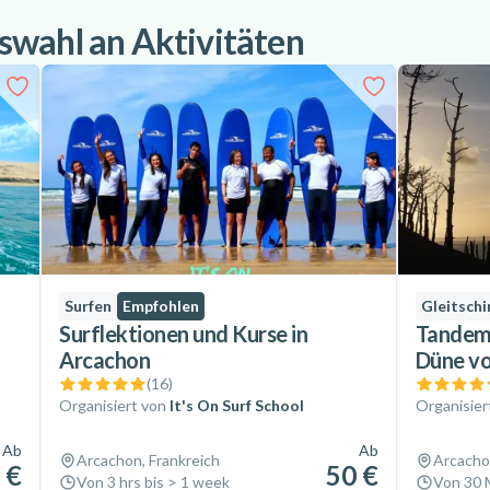
swahl an Aktivitäten
Surfen
Empfohlen
Gleitschi
Surflektionen und Kurse in
Tandem-
Arcachon
Düne vo
(
16
)
Organisiert von
It's On Surf School
Organisier
Ab
Ab
Arcachon, Frankreich
Arcacho
 €
50 €
Von 3 hrs bis > 1 week
Von 30 