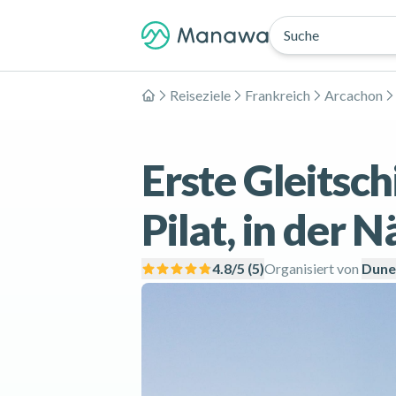
Suche
Reiseziele
Frankreich
Arcachon
Home
Erste Gleitsc
Pilat, in der
4.8
/5 (
5
)
Organisiert von
Dune