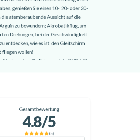
en, genießen Sie einen 10-, 20- oder 30-
m die atemberaubende Aussicht auf die
'Arguin zu bewundern; Akrobatikflug, um
erten Drehungen, bei der Geschwindigkeit
zu entdecken, wie es ist, den Gleitschirm
t fliegen wollen!
efilmt, so dass Sie Fotos und ein 360°-HD-
ehmen können. Sie können Ihren Flug so oft
r Familie teilen, die ihn sicher auch
ur 1 Stunde Autofahrt zu erreichen, von
Sie ist ein absolutes Muss in der Region
Gesamtbewertung
em und buchen Sie Ihren ersten
4.8
/5
(
5
)