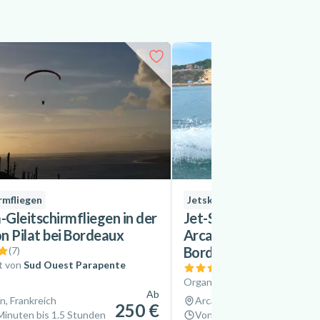
rmfliegen
Jetski
Gleitschirmfliegen in der
Jet-Ski-Ausflüge in de
n Pilat bei Bordeaux
Arcachon, in der Nähe
Bordeaux
(
7
)
t von
Sud Ouest Parapente
(
10
)
Organisiert von
Arcajet Mari
Ab
n, Frankreich
Arcachon, Frankreich
250 €
Minuten bis 1.5 Stunden
Von 45 Minuten bis 2 Stun