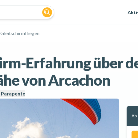
Akti
Gleitschirmfliegen
hirm-Erfahrung über d
 Nähe von Arcachon
 Parapente
Ab