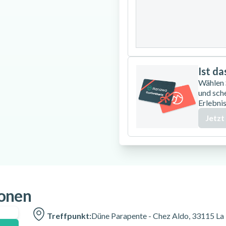
24
25
26
31
Ist d
Wählen
und sch
Erlebnis
Jetzt
ionen
Treffpunkt:
Düne Parapente - Chez Aldo, 33115 La