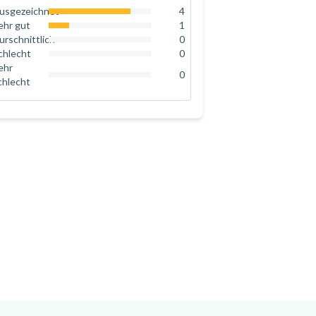
usgezeichnet
4
80
%
ehr gut
1
20
%
urschnittlich
0
0
%
chlecht
0
0
%
ehr
0
chlecht
0
%