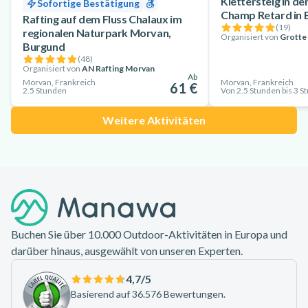
Klettersteig in de
Sofortige Bestätigung
Champ Retard in 
Rafting auf dem Fluss Chalaux im
(
19
)
regionalen Naturpark Morvan,
Organisiert von
Grotte
Burgund
(
48
)
Organisiert von
AN Rafting Morvan
Ab
Morvan, Frankreich
Morvan, Frankreich
61 €
2.5 Stunden
Von 2.5 Stunden bis 3 S
Weitere Aktivitäten
Footer
Buchen Sie über 10.000 Outdoor-Aktivitäten in Europa und
darüber hinaus, ausgewählt von unseren Experten.
4,7
/5
Basierend auf 36.576 Bewertungen.