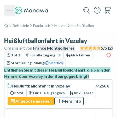
Reiseziele
Frankreich
Morvan
Heißluftballon
Home
Heißluftballonfahrt in Vezelay
Organisiert von
France Montgolfières
5
/5 (
2
)
3 Std.
Für alle zugänglich
Ab 6 Jahren
Stornierung: Mäßig
Mehr Info
Entfliehen Sie mit dieser Heißluftballonfahrt, die Sie in den
Himmel über Vezelay in der Bourgogne bringt!
Heißluftballonfahrt in Vezelay
260 €
Ab
3 Std.
Für alle zugänglich
Ab 6 Jahren
Angebote ansehen
Mehr Info