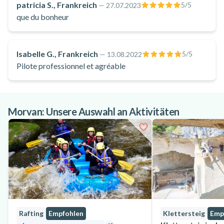
patricia S., Frankreich
5
/5
—
27.07.2023
que du bonheur
Isabelle G., Frankreich
5
/5
—
13.08.2022
Pilote professionnel et agréable
Morvan: Unsere Auswahl an Aktivitäten
Rafting
Empfohlen
Klettersteig
Emp