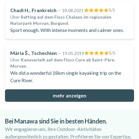
Chadi H., Frankreich
5
/5
—
18.08.2021
Über
Rafting auf dem Fluss Chalaux im regionalen
Naturpark Morvan, Burgund
.
Sport enough. With intense moments and calmer ones.
Mária Š., Tschechien
5
/5
—
19.05.2019
Über
Kanuverleih auf dem Fluss Cure ab Saint-Père,
Morvan
.
We did a wonderful 18km single kayaking trip on the
Cure River.
mehr anzeigen
Bei Manawa sind Sie in besten Händen.
Wir engagieren uns, Ihre Outdoor-Aktivitäten
außergewöhnlich zu gestalten. Profitieren Sie von Expertise,