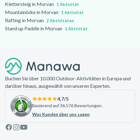
Klettersteig in Morvan
1 Aktivität
Mountainbike in Morvan
1 Aktivität
Rafting in Morvan
2 Aktivitäten
Stand up Paddle in Morvan
1 Aktivität
Footer
Buchen Sie über 10.000 Outdoor-Aktivitäten in Europa und
darüber hinaus, ausgewählt von unseren Experten.
4,7
/5
Basierend auf 36.576 Bewertungen.
Was Kunden über uns sagen
Facebook
Instagram
Youtube