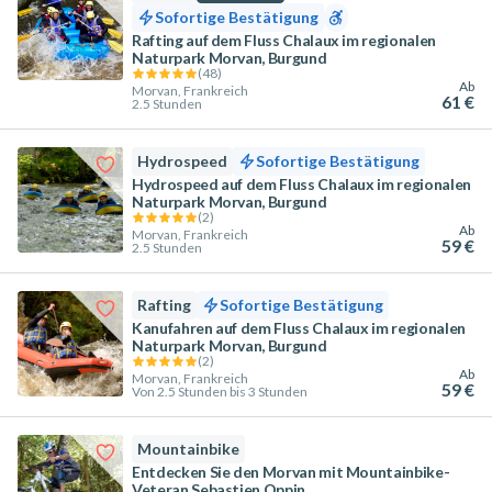
Sofortige Bestätigung
Rafting auf dem Fluss Chalaux im regionalen
Naturpark Morvan, Burgund
(
48
)
Ab
Morvan, Frankreich
61 €
2.5 Stunden
Hydrospeed
Sofortige Bestätigung
Hydrospeed auf dem Fluss Chalaux im regionalen
Naturpark Morvan, Burgund
(
2
)
Ab
Morvan, Frankreich
59 €
2.5 Stunden
Rafting
Sofortige Bestätigung
Kanufahren auf dem Fluss Chalaux im regionalen
Naturpark Morvan, Burgund
(
2
)
Ab
Morvan, Frankreich
59 €
Von 2.5 Stunden bis 3 Stunden
Mountainbike
Entdecken Sie den Morvan mit Mountainbike-
Veteran Sebastien Oppin