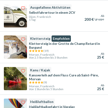
Ausgefallene Aktivitäten
Selbstfahrertour in einem 2CV
Ab
Dijon, Frankreich
200 €
/ gruppe
1 Tag
Klettersteig
Empfohlen
Klettersteig in der Grotte de Champ Retard in
Burgund
(
19
)
Ab
Morvan, Frankreich
25 €
Von 2.5 Stunden bis 3 Stunden
Kanu / Kajak
Kanuverleih auf dem Fluss Cure ab Saint-Père,
Morvan
(
9
)
Ab
Morvan, Frankreich
25 €
Von 1 Stunde bis 5 Stunden
Heißluftballon
Heißluftballonfahrt in Vezelay