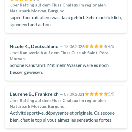
Über
Rafting auf dem Fluss Chalaux im regionalen
Naturpark Morvan, Burgund
.
super Tour mit allem was dazu gehört. Sehr eindrücklich,
spannend und action
Nicole K., Deutschland
4
/5
—
13.06.2026
Über
Kanuverleih auf dem Fluss Cure ab Saint-Père,
Morvan
.
Schöne Kanufahrt. Mit mehr Wasser wäre es noch
besser gewesen.
Laurene B., Frankreich
5
/5
—
07.09.2021
Über
Rafting auf dem Fluss Chalaux im regionalen
Naturpark Morvan, Burgund
.
Activité sportive, dépaysante et originale. Ca secoue
bien, c'est le top si vous aimez les sensations fortes.