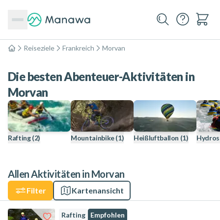
Reiseziele
Frankreich
Morvan
Home
Die besten Abenteuer-Aktivitäten in
Morvan
Rafting
(2)
Mountainbike
(1)
Heißluftballon
(1)
Hydros
Allen Aktivitäten in Morvan
Filter
Kartenansicht
Rafting
Empfohlen