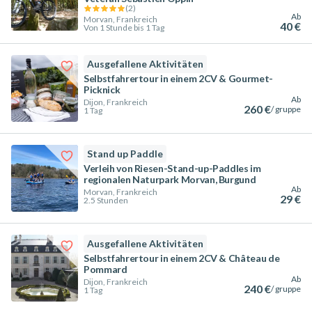
(
2
)
Ab
Morvan, Frankreich
40 €
Von 1 Stunde bis 1 Tag
Ausgefallene Aktivitäten
Selbstfahrertour in einem 2CV & Gourmet-
Picknick
Ab
Dijon, Frankreich
260 €
/ gruppe
1 Tag
Stand up Paddle
Verleih von Riesen-Stand-up-Paddles im
regionalen Naturpark Morvan, Burgund
Ab
Morvan, Frankreich
29 €
2.5 Stunden
Ausgefallene Aktivitäten
Selbstfahrertour in einem 2CV & Château de
Pommard
Ab
Dijon, Frankreich
240 €
/ gruppe
1 Tag