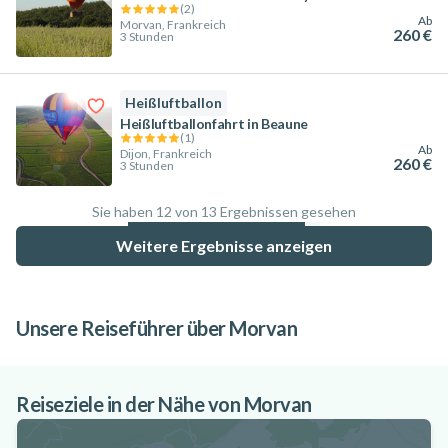
(
2
)
Ab
Morvan, Frankreich
260 €
3 Stunden
Heißluftballon
Heißluftballonfahrt in Beaune
(
1
)
Ab
Dijon, Frankreich
260 €
3 Stunden
Sie haben 12 von 13 Ergebnissen gesehen
92.3
%
Weitere Ergebnisse anzeigen
Unsere Reiseführer über Morvan
Die 6 besten Flüsse in Frankreich für
Hydrospeed
Reiseziele in der Nähe von Morvan