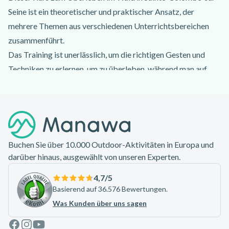
Seine ist ein theoretischer und praktischer Ansatz, der
mehrere Themen aus verschiedenen Unterrichtsbereichen
zusammenführt.
Das Training ist unerlässlich, um die richtigen Gesten und
Techniken zu erlernen, um zu überleben, während man auf
Hilfe wartet: - Wissen, wie man einen
Überlebensunterschlupf baut und warum - Wissen, wie man
Footer
Feuer macht (verschiedene Techniken werden erlernt) -
Wasser finden, seine Trinkbarkeit einschätzen, es trinkbar
machen, es lagern, es trinken - Orientierung bei Tag und
Buchen Sie über 10.000 Outdoor-Aktivitäten in Europa und
Nacht, Bestimmung der 4 Himmelsrichtungen - Lernen, wie
darüber hinaus, ausgewählt von unseren Experten.
man sich ernährt, essbare wilde Beeren, Insekten -
4,7
/5
Workshop, wie man eine Trage baut.
Basierend auf 36.576 Bewertungen.
Ziel dieses 2-tägigen Workshops (mit einer Nacht im Biwak)
Was Kunden über uns sagen
ist es, Ihnen das nötige Wissen zu vermitteln, damit Sie nie in
Facebook
Instagram
Youtube
eine Überlebenssituation geraten.