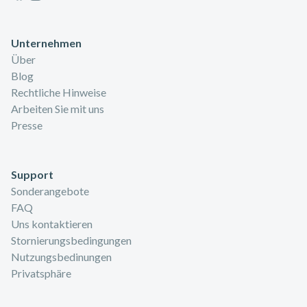
In Burgund gelegen, werden Sie ein herrliches Biotop voller
Geschichte entdecken.
Unternehmen
Gleichzeitig entdecken Sie die Côte d' Or in Burgund.
Über
Blog
Rechtliche Hinweise
Arbeiten Sie mit uns
Presse
Support
Sonderangebote
FAQ
Uns kontaktieren
Stornierungsbedingungen
Nutzungsbedinungen
Privatsphäre