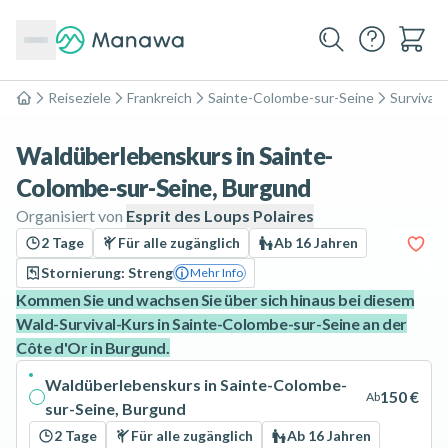
Reiseziele
Frankreich
Sainte-Colombe-sur-Seine
Survival 
Home
Waldüberlebenskurs in Sainte-
Colombe-sur-Seine, Burgund
Organisiert von
Esprit des Loups Polaires
2 Tage
Für alle zugänglich
Ab 16 Jahren
Stornierung: Streng
Mehr Info
Kommen Sie und wachsen Sie über sich hinaus bei diesem
Wald-Survival-Kurs in Sainte-Colombe-sur-Seine an der
Côte d'Or in Burgund.
Waldüberlebenskurs in Sainte-Colombe-
150 €
Ab
sur-Seine, Burgund
2 Tage
Für alle zugänglich
Ab 16 Jahren