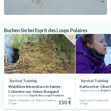
Buchen Sie bei Esprit des Loups Polaires
Survival Training
Survival Training
Waldüberlebenskurs in Sainte-
Kaltwetter-Überl
Organisiert von
Esprit 
Colombe-sur-Seine, Burgund
Organisiert von
Esprit des Loups Polaires
Ab
Sainte-Colombe-sur-Seine, Frankreich
Haut-Jura, Frankreich
150 €
2 Tage
3 Tage