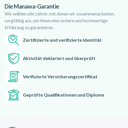
Die Manawa-Garantie
Pour ceux qui se sentent l'âme d'un aventurier, participez aux
Wir wählen alle Lehrer, mit denen wir zusammenarbeiten,
stages de survie Forêt ou Grand froid. Vous apprendrez les
sorgfältig aus, um Ihnen eine sichere und hochwertige
techniques essentielles pour ne jamais tomber en situation de
Erfahrung zu garantieren.
survie.
Zertifizierte und verifizierte Identität
Aktivität deklariert und überprüft
Verifizierte Versicherungszertifikat
Geprüfte Qualifikationen und Diplome
Footer