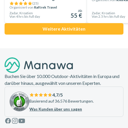
(
25
)
Organisiert von
Raftrek Travel
Ab
Zadar, Kroatien
Zadar, Kroatien
55 €
Von 4 hrs bis full day
Von 2.5 hrs bis full day
Weitere Aktivitäten
Footer
Buchen Sie über 10.000 Outdoor-Aktivitäten in Europa und
darüber hinaus, ausgewählt von unseren Experten.
4,7
/5
Basierend auf 36.576 Bewertungen.
Was Kunden über uns sagen
Facebook
Instagram
Youtube