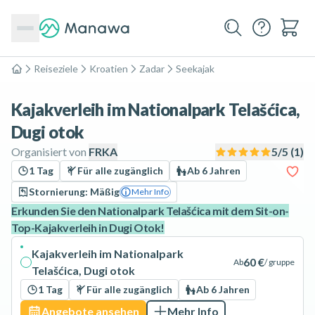
Reiseziele
Kroatien
Zadar
Seekajak
Home
Kajakverleih im Nationalpark Telašćica,
Dugi otok
Organisiert von
FRKA
5
/5 (
1
)
1 Tag
Für alle zugänglich
Ab 6 Jahren
Stornierung: Mäßig
Mehr Info
Erkunden Sie den Nationalpark Telašćica mit dem Sit-on-
Top-Kajakverleih in Dugi Otok!
Kajakverleih im Nationalpark
60 €
Ab
/ gruppe
Telašćica, Dugi otok
1 Tag
Für alle zugänglich
Ab 6 Jahren
Angebote ansehen
Mehr Info