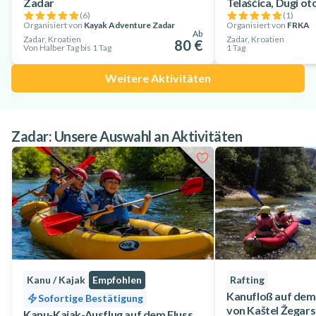
Zadar
Telašćica, Dugi ot
(
6
)
(
1
)
Organisiert von
Kayak Adventure Zadar
Organisiert von
FRKA
Ab
Zadar, Kroatien
Zadar, Kroatien
80 €
Von Halber Tag bis 1 Tag
1 Tag
Weitere Aktivitäten
Zadar: Unsere Auswahl an Aktivitäten
Kanu / Kajak
Empfohlen
Rafting
Kanufloß auf dem
Sofortige Bestätigung
von Kaštel Žegars
Kanu-Kajak-Ausflug auf dem Fluss