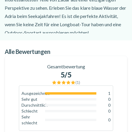
Perspektive zu sehen. Erleben Sie das klare blaue Wasser der
Adria beim Seekajakfahren! Es ist die perfekte Aktivität,
wenn Sie keine Zeit für eine Longboat-Tour haben und eine
Outdoor-Sportart ausprobieren möchten!
In Begleitung eines zertifizierten Guides starten Sie diese 3-
stündige Kajaktour von Puntamika aus und paddeln in
Alle Bewertungen
Richtung Altstadt, vorbei an den modernen
Touristenattraktionen Meeresorgel und Sonnengruß auf dem
Gesamtbewertung
5
/5
Weg.
Dann geht es weiter zur Riva mit Blick auf das tausendjährige
(
1
)
Forum Romanum und vorbei an der Kirche St. Donat zum
Ausgezeichnet
1
100
%
Hafen Foša.
Sehr gut
0
0
%
Durschnittlich
0
Während des Ausflugs haben Sie Zeit zum Schwimmen und
0
%
Schlecht
0
für einen Drink in einer Strandbar.
0
%
Sehr
0
schlecht
0
%