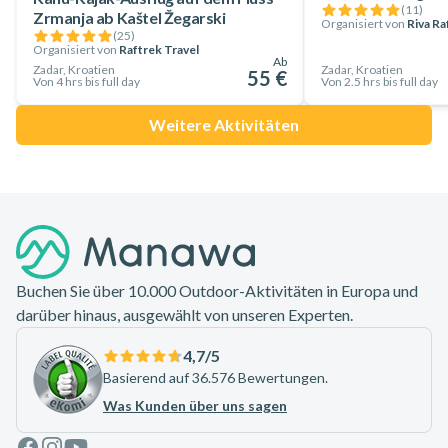
(
11
)
Zrmanja ab Kaštel Žegarski
Organisiert von
Riva Ra
(
25
)
Organisiert von
Raftrek Travel
Ab
Zadar, Kroatien
Zadar, Kroatien
55 €
Von 4 hrs bis full day
Von 2.5 hrs bis full day
Weitere Aktivitäten
Footer
Buchen Sie über 10.000 Outdoor-Aktivitäten in Europa und
darüber hinaus, ausgewählt von unseren Experten.
4,7
/5
Basierend auf 36.576 Bewertungen.
Was Kunden über uns sagen
Facebook
Instagram
Youtube