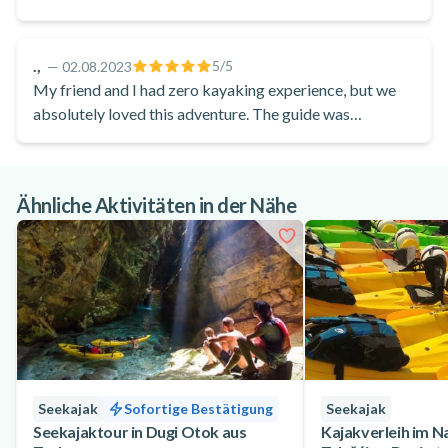
.,
5
/5
—
02.08.2023
My friend and I had zero kayaking experience, but we
absolutely loved this adventure. The guide was
fantastic, incredibly patient and friendly. He waited for
us whenever we fell behind and kept encouraging us.
Highly recommend!
Ähnliche Aktivitäten in der Nähe
Seekajak
Sofortige Bestätigung
Seekajak
Seekajaktour in Dugi Otok aus
Kajakverleih im N