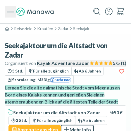
Reiseziele
Kroatien
Zadar
Seekajak
Home
Seekajaktour um die Altstadt von
Zadar
Organisiert von
Kayak Adventure Zadar
5
/5 (
1
)
3 Std.
Für alle zugänglich
Ab 6 Jahren
Stornierung: Mäßig
Mehr Info
Lernen Sie die alte dalmatinische Stadt vom Meer aus an
Bord eines Kajaks kennen und genießen Sie einen
atemberaubenden Blick auf die ältesten Teile der Stadt
Seekajaktour um die Altstadt von Zadar
50 €
Ab
3 Std.
Für alle zugänglich
Ab 6 Jahren
Angebote ansehen
Mehr Info