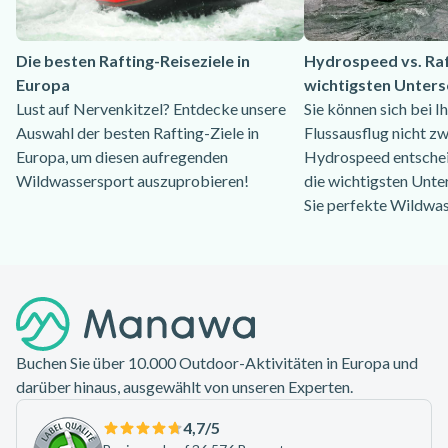
Die besten Rafting-Reiseziele in
Hydrospeed vs. Raf
Europa
wichtigsten Unters
Lust auf Nervenkitzel? Entdecke unsere
Sie können sich bei 
Auswahl der besten Rafting-Ziele in
Flussausflug nicht z
Europa, um diesen aufregenden
Hydrospeed entschei
Wildwassersport auszuprobieren!
die wichtigsten Unter
Sie perfekte Wildwa
Footer
Buchen Sie über 10.000 Outdoor-Aktivitäten in Europa und
darüber hinaus, ausgewählt von unseren Experten.
4,7
/5