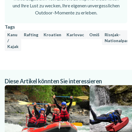
und Ihre Lust zu wecken, Ihre eigenen unvergesslichen
Outdoor-Momente zu erleben.
Tags
Kanu
Rafting
Kroatien
Karlovac
Omiš
Risnjak-
/
Nationalpark
Kajak
Diese Artikel könnten Sie interessieren