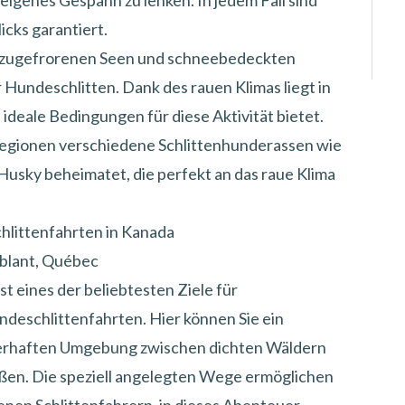
eigenes Gespann zu lenken. In jedem Fall sind
cks garantiert.
, zugefrorenen Seen und schneebedeckten
r Hundeschlitten. Dank des rauen Klimas liegt in
deale Bedingungen für diese Aktivität bietet.
egionen verschiedene Schlittenhunderassen wie
Husky beheimatet, die perfekt an das raue Klima
hlittenfahrten in Kanada
blant, Québec
ist eines der beliebtesten Ziele für
ndeschlittenfahrten
. Hier können Sie ein
uberhaften Umgebung zwischen dichten Wäldern
en. Die speziell angelegten Wege ermöglichen