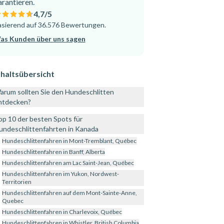
arantieren.
4,7
/5
asierend auf 36.576 Bewertungen.
as Kunden über uns sagen
nhaltsübersicht
arum sollten Sie den Hundeschlitten
ntdecken?
op 10 der besten Spots für
undeschlittenfahrten in Kanada
Hundeschlittenfahren in Mont-Tremblant, Québec
Hundeschlittenfahren in Banff, Alberta
Hundeschlittenfahren am Lac Saint-Jean, Québec
Hundeschlittenfahren im Yukon, Nordwest-
Territorien
Hundeschlittenfahren auf dem Mont-Sainte-Anne,
Quebec
Hundeschlittenfahren in Charlevoix, Québec
Hundeschlittenfahren in Whistler, British Columbia