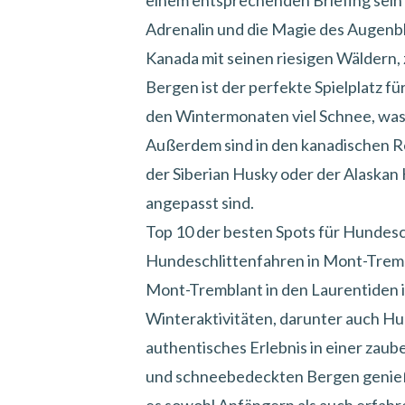
einem entsprechenden Briefing sein 
Adrenalin und die Magie des Augenbli
Kanada mit seinen riesigen Wäldern
Bergen ist der perfekte Spielplatz fü
den Wintermonaten viel Schnee, was i
Außerdem sind in den kanadischen R
der Siberian Husky oder der Alaskan 
angepasst sind.
Top 10 der besten Spots für Hundesc
Hundeschlittenfahren in Mont-Trem
Mont-Tremblant in den
Laurentiden
Winteraktivitäten,
darunter auch Hu
authentisches Erlebnis in einer za
und schneebedeckten Bergen genieß