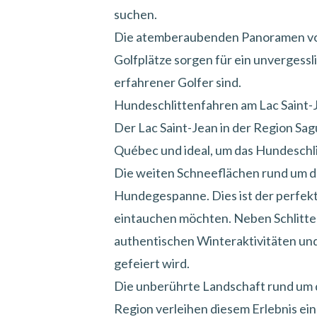
suchen.
Die atemberaubenden Panoramen von 
Golfplätze sorgen für ein unvergessl
erfahrener Golfer sind.
Hundeschlittenfahren am Lac Saint
Der Lac Saint-Jean in der
Region Sag
Québec und ideal, um
das Hundeschli
Die weiten Schneeflächen rund um de
Hundegespanne. Dies ist der perfekte
eintauchen möchten. Neben Schlitten
authentischen Winteraktivitäten und
gefeiert wird.
Die unberührte Landschaft rund um d
Region verleihen diesem Erlebnis ein