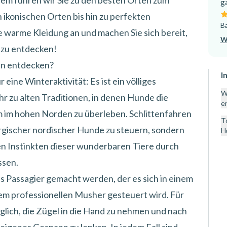
em führen wir Sie zu den besten Orten zum
g
 ikonischen Orten bis hin zu perfekten
B
e warme Kleidung an und machen Sie sich bereit,
W
 zu entdecken!
en entdecken?
I
eine Winteraktivität: Es ist ein völliges
W
hr zu alten Traditionen, in denen Hunde die
e
 im hohen Norden zu überleben. Schlittenfahren
T
rgischer nordischer Hunde zu steuern, sondern
H
den Instinkten dieser wunderbaren Tiere durch
ssen.
s Passagier gemacht werden, der es sich in einem
em professionellen Musher gesteuert wird. Für
glich, die Zügel in die Hand zu nehmen und nach