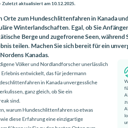
—
Zuletzt aktualisiert am 10.12.2025
.
n Orte zum Hundeschlittenfahren in Kanada und e
läre Winterlandschaften. Egal, ob Sie Anfänger
tätische Berge und zugefrorene Seen, während Si
nis teilen. Machen Sie sich bereit für ein unver
 Nordens Kanadas.
 indigene Völker und Nordlandforscher unerlässlich
n Erlebnis entwickelt, das für jedermann
W
eschlittenfahren in Kanada
unvergessliche
f
lissen, ganz gleich, ob Sie ein
A
eak sind.
z
A
den, warum Hundeschlittenfahren so etwas
l
wie diese Erfahrung eine einzigartige
u