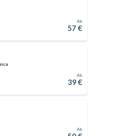
Ab
57 €
enca
Ab
39 €
Ab