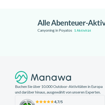
Die Sicherheit steht an oberster Stelle. A
kennen und für einen reibungslosen Ablauf
Alle Abenteuer-Aktiv
Canyoning in Poyatos
1 Aktivität
Footer
Buchen Sie über 10.000 Outdoor-Aktivitäten in Europa
und darüber hinaus, ausgewählt von unseren Experten.
4,7
/5