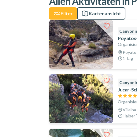
Allen Aktivitäten in 
Filter
Kartenansicht
Canyoni
Poyatos-
Organisie
Poyato
1 Tag
Canyoni
Jucar-Sch
Organisie
Villalba
Halber 