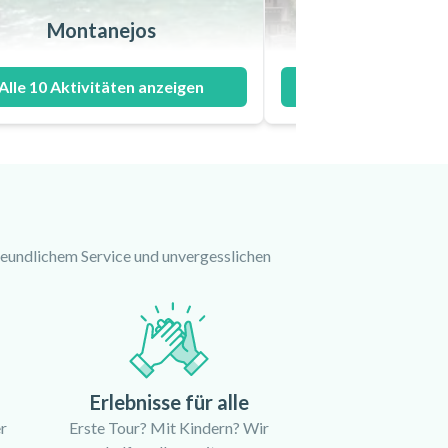
Montanejos
Madr
Alle 10 Aktivitäten anzeigen
Alle 10 Aktivitä
freundlichem Service und unvergesslichen
Erlebnisse für alle
r
Erste Tour? Mit Kindern? Wir