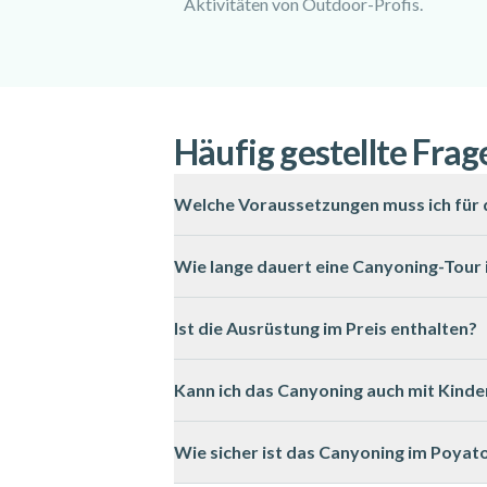
Aktivitäten von Outdoor-Profis.
Häufig gestellte Frag
Welche Voraussetzungen muss ich für 
Für die Teilnahme am Canyoning sollten Si
Wie lange dauert eine Canyoning-Tour
als auch für Fortgeschrittene geeignet, da 
Die meisten Touren dauern zwischen drei 
Ist die Ausrüstung im Preis enthalten?
sowie Pausen sind inbegriffen.
Ja, sämtliche notwendige Ausrüstung wie N
Kann ich das Canyoning auch mit Kind
lediglich Badebekleidung und ein Handtuc
Viele Guides bieten spezielle Familientour
Wie sicher ist das Canyoning im Poya
dem Guide abzuklären.