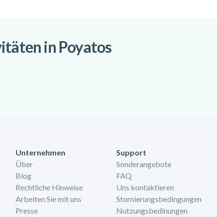
lle Touren werden von zertifizierten und erfahrenen Guides geleitet
 sorgen.
itäten in Poyatos
Unternehmen
Support
Über
Sonderangebote
Blog
FAQ
Rechtliche Hinweise
Uns kontaktieren
Arbeiten Sie mit uns
Stornierungsbedingungen
Presse
Nutzungsbedinungen