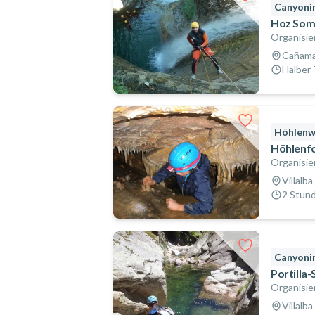
Canyoni
Hoz Some
Organisie
Cañama
Halber 
Höhlenw
Höhlenfor
Organisie
Villalba
2 Stun
Canyoni
Portilla-
Organisie
Villalba