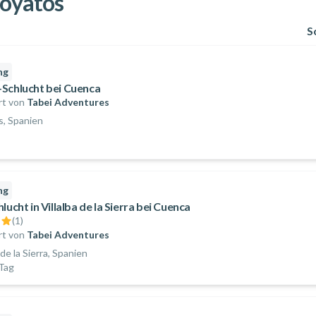
Poyatos
S
ng
Schlucht bei Cuenca
rt von
Tabei Adventures
s, Spanien
ng
lucht in Villalba de la Sierra bei Cuenca
(
1
)
rt von
Tabei Adventures
 de la Sierra, Spanien
Tag