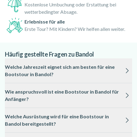
Kostenlose Umbuchung oder Erstattung bei
wetterbedingter Absage.
Erlebnisse für alle
Erste Tour? Mit Kindern? Wir helfen allen weiter.
Häufig gestellte Fragen zu Bandol
Welche Jahreszeit eignet sich am besten für eine
Bootstour in Bandol?
Die beste Zeit für eine Bootstour in Bandol ist zwischen Mai
Wie anspruchsvoll ist eine Bootstour in Bandol für
und September, wenn das Wetter mild ist und das Meer meist
Anfänger?
ruhig bleibt. In diesen Monaten sind die Sichtverhältnisse auf
dem Wasser besonders angenehm.
Bootstouren in Bandol sind in der Regel auch für Anfänger
Welche Ausrüstung wird für eine Bootstour in
geeignet, da die Guides die Route und das Tempo an die
Bandol bereitgestellt?
Gruppe anpassen. Es sind keine besonderen Vorkenntnisse
erforderlich.
Für eine Bootstour in Bandol stellen die Guides in der Regel