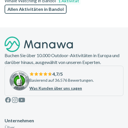
Whale Watching in Bandol
1 Aktivität
Allen Aktivitäten in Bandol
Footer
Buchen Sie über 10.000 Outdoor-Aktivitäten in Europa und
darüber hinaus, ausgewählt von unseren Experten.
4,7
/5
Basierend auf 36.576 Bewertungen.
Was Kunden über uns sagen
Facebook
Instagram
Youtube
Unternehmen
Über