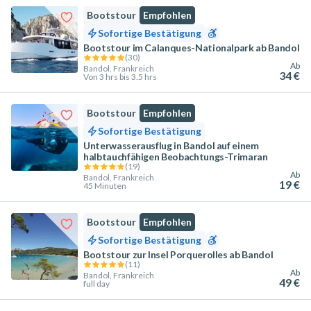
Bootstour
Empfohlen
Sofortige Bestätigung
Bootstour im Calanques-Nationalpark ab Bandol
(
30
)
Ab
Bandol, Frankreich
34 €
Von 3 hrs bis 3.5 hrs
Bootstour
Empfohlen
Sofortige Bestätigung
Unterwasserausflug in Bandol auf einem
halbtauchfähigen Beobachtungs-Trimaran
(
19
)
Ab
Bandol, Frankreich
19 €
45 Minuten
Bootstour
Empfohlen
Sofortige Bestätigung
Bootstour zur Insel Porquerolles ab Bandol
(
11
)
Ab
Bandol, Frankreich
49 €
full day