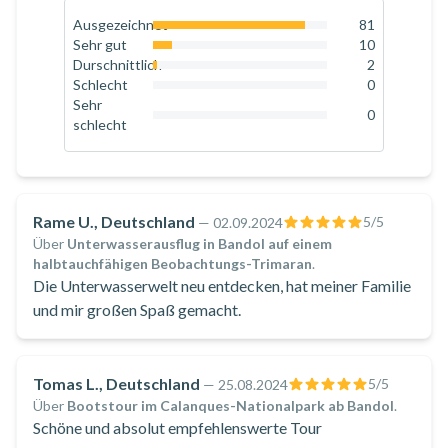
Ausgezeichnet
81
87.1
%
Sehr gut
10
10.8
%
Durschnittlich
2
2.2
%
Schlecht
0
0
%
Sehr
0
schlecht
0
%
Rame U., Deutschland
5
/5
—
02.09.2024
Über
Unterwasserausflug in Bandol auf einem
halbtauchfähigen Beobachtungs-Trimaran
.
Die Unterwasserwelt neu entdecken, hat meiner Familie
und mir großen Spaß gemacht.
Tomas L., Deutschland
5
/5
—
25.08.2024
Über
Bootstour im Calanques-Nationalpark ab Bandol
.
Schöne und absolut empfehlenswerte Tour