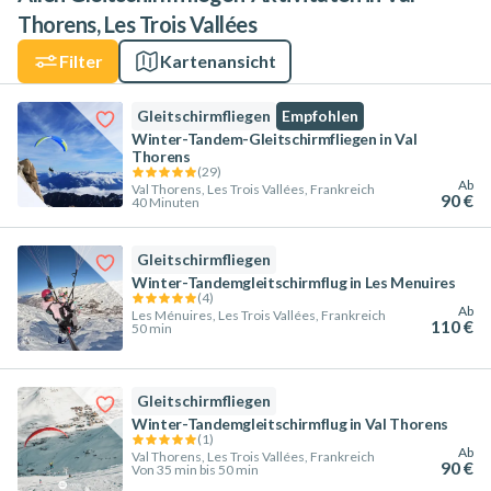
Thorens, Les Trois Vallées
Filter
Kartenansicht
Gleitschirmfliegen
Empfohlen
Winter-Tandem-Gleitschirmfliegen in Val
Thorens
(
29
)
Ab
Val Thorens, Les Trois Vallées, Frankreich
90 €
40 Minuten
Gleitschirmfliegen
Winter-Tandemgleitschirmflug in Les Menuires
(
4
)
Ab
Les Ménuires, Les Trois Vallées, Frankreich
110 €
50 min
Gleitschirmfliegen
Winter-Tandemgleitschirmflug in Val Thorens
(
1
)
Ab
Val Thorens, Les Trois Vallées, Frankreich
90 €
Von 35 min bis 50 min