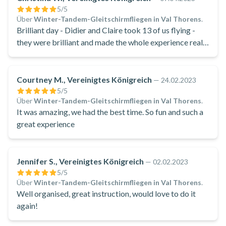
5
/5
Über
Winter-Tandem-Gleitschirmfliegen in Val Thorens
.
Brilliant day - Didier and Claire took 13 of us flying -
they were brilliant and made the whole experience really
fun and special.
Courtney M., Vereinigtes Königreich
—
24.02.2023
5
/5
Über
Winter-Tandem-Gleitschirmfliegen in Val Thorens
.
It was amazing, we had the best time. So fun and such a
great experience
Jennifer S., Vereinigtes Königreich
—
02.02.2023
5
/5
Über
Winter-Tandem-Gleitschirmfliegen in Val Thorens
.
Well organised, great instruction, would love to do it
again!