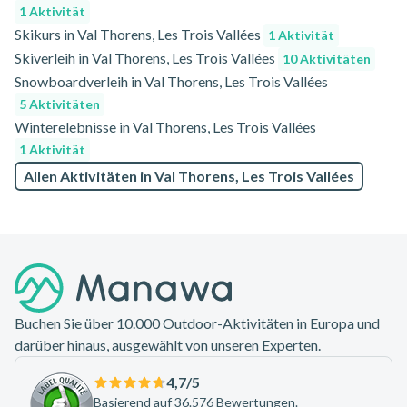
1 Aktivität
Skikurs in Val Thorens, Les Trois Vallées
1 Aktivität
Skiverleih in Val Thorens, Les Trois Vallées
10 Aktivitäten
Snowboardverleih in Val Thorens, Les Trois Vallées
5 Aktivitäten
Winterelebnisse in Val Thorens, Les Trois Vallées
1 Aktivität
Allen Aktivitäten in Val Thorens, Les Trois Vallées
Footer
Buchen Sie über 10.000 Outdoor-Aktivitäten in Europa und
darüber hinaus, ausgewählt von unseren Experten.
4,7
/5
Basierend auf 36.576 Bewertungen.