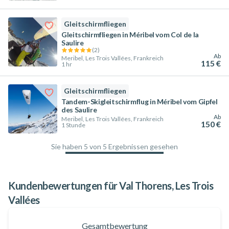
Gleitschirmfliegen
Gleitschirmfliegen in Méribel vom Col de la
Saulire
(
2
)
Ab
Meribel, Les Trois Vallées, Frankreich
115 €
1 hr
Gleitschirmfliegen
Tandem-Skigleitschirmflug in Méribel vom Gipfel
des Saulire
Ab
Meribel, Les Trois Vallées, Frankreich
150 €
1 Stunde
Sie haben 5 von 5 Ergebnissen gesehen
100
%
Kundenbewertungen für Val Thorens, Les Trois
Vallées
Gesamtbewertung