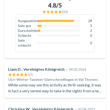
4.8
/5
(
33
)
Ausgezeichnet
28
84.8
%
Sehr gut
3
9.1
%
Durschnittlich
2
6.1
%
Schlecht
0
0
%
Sehr
0
schlecht
0
%
Liam D., Vereinigtes Königreich
—
09.02.2024
5
/5
Über
Winter-Tandem-Gleitschirmfliegen in Val Thorens
.
While some may see this activity as thrill-seeking, it was
in fact a very serene way to take in the sights from a new
perspective.
Christina W., Vereinigtes Königreich
—
07.04.2023