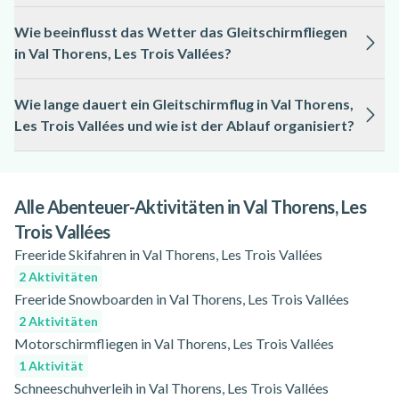
jeweiligen Aktivitätsseite.
Beim Gleitschirmfliegen in Val Thorens, Les Trois Vallées
Wie beeinflusst das Wetter das Gleitschirmfliegen
begleiten Sie ausschließlich lizenzierte und erfahrene
in Val Thorens, Les Trois Vallées?
Instruktoren, die moderne Sicherheitsausrüstung verwenden.
Alle Flüge werden unter Berücksichtigung der aktuellen
Das Wetter spielt eine entscheidende Rolle beim
Wetterbedingungen durchgeführt.
Wie lange dauert ein Gleitschirmflug in Val Thorens,
Gleitschirmfliegen in Val Thorens, Les Trois Vallées, da Wind,
Les Trois Vallées und wie ist der Ablauf organisiert?
Sicht und Niederschlag die Durchführung beeinflussen
können. Bei ungünstigen Bedingungen wird der Flug
Ein typischer Gleitschirmflug in Val Thorens, Les Trois
verschoben oder abgesagt.
Vallées dauert meist zwischen 15 und 30 Minuten, abhängig
von Wetter und Flugroute. Die Organisation umfasst eine
Alle Abenteuer-Aktivitäten in Val Thorens, Les
kurze Einweisung, den Aufstieg zum Startplatz und den
Trois Vallées
eigentlichen Flug.
Freeride Skifahren in Val Thorens, Les Trois Vallées
2 Aktivitäten
Freeride Snowboarden in Val Thorens, Les Trois Vallées
2 Aktivitäten
Motorschirmfliegen in Val Thorens, Les Trois Vallées
1 Aktivität
Schneeschuhverleih in Val Thorens, Les Trois Vallées