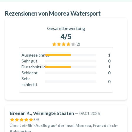
BPJEPS im Motorbootfahren und eine Flyboard-Ausbildung.
Nach seinem Diplom im Motorbootfahren schloss er sich
Rezensionen von Moorea Watersport
dem Team von Cyrille Lemoine, einem Jetski-Weltmeister, an.
mooreawatersport.com
Gesamtbewertung
4
/5
(
2
)
Ausgezeichnet
1
50
%
Sehr gut
0
0
%
Durschnittlich
1
50
%
Schlecht
0
0
%
Sehr
0
schlecht
0
%
Breean K., Vereinigte Staaten
—
09.01.2026
5
/5
Über
Jet-Ski-Ausflug auf der Insel Moorea, Französisch-
Polynesien
.