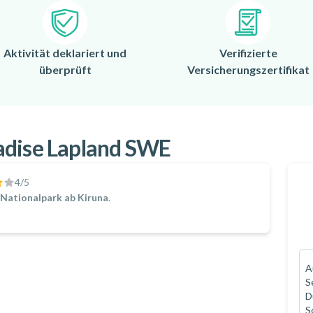
Aktivität deklariert und
Verifizierte
überprüft
Versicherungszertifikat
adise Lapland SWE
4
/5
Nationalpark ab Kiruna
.
A
S
D
S