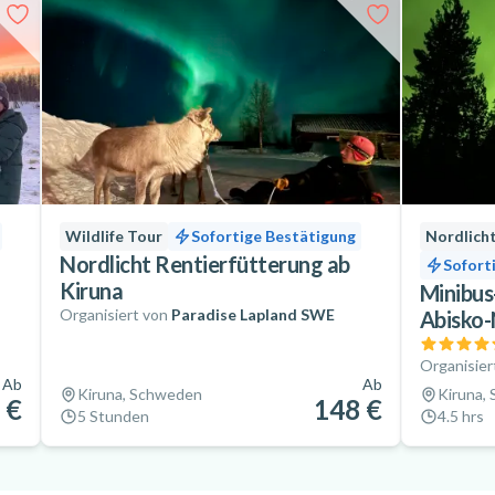
Wildlife Tour
Sofortige Bestätigung
Nordlich
Nordlicht Rentierfütterung ab
Sofort
Kiruna
Minibus
Organisiert von
Paradise Lapland SWE
Abisko-
Organisier
Ab
Ab
Kiruna, Schweden
Kiruna,
 €
148 €
5 Stunden
4.5 hrs