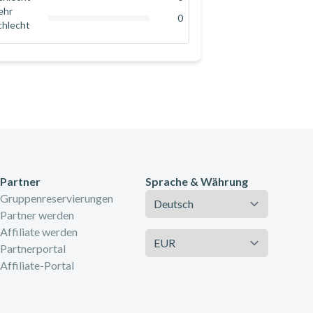
0
%
ehr
0
chlecht
0
%
Partner
Sprache & Währung
Sprache
Gruppenreservierungen
Partner werden
Affiliate werden
Währung
Partnerportal
Affiliate-Portal