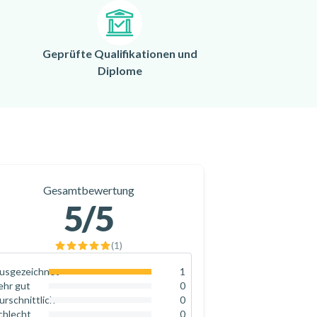
Geprüfte Qualifikationen und
Diplome
Gesamtbewertung
5
/5
(
1
)
usgezeichnet
1
100
%
ehr gut
0
0
%
urschnittlich
0
0
%
chlecht
0