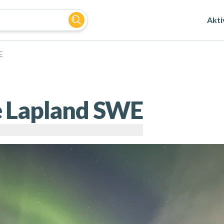
Akti
E
e Lapland SWE