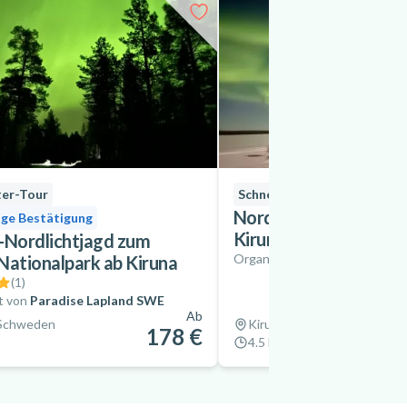
ter-Tour
Schneemobil
Sofortige 
Nordlicht-Schneemobi
ige Bestätigung
Kiruna
-Nordlichtjagd zum
Organisiert von
Paradise Lap
Nationalpark ab Kiruna
(
1
)
t von
Paradise Lapland SWE
Ab
 Schweden
Kiruna, Schweden
178 €
4.5 hrs