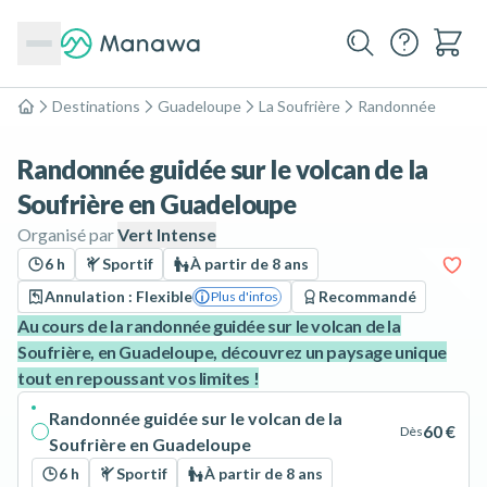
Destinations
Guadeloupe
La Soufrière
Randonnée
Accueil
Randonnée guidée sur le volcan de la
Soufrière en Guadeloupe
Organisé par
Vert Intense
6 h
Sportif
À partir de 8 ans
Annulation : Flexible
Recommandé
Plus d'infos
Au cours de la randonnée guidée sur le volcan de la
Soufrière, en Guadeloupe, découvrez un paysage unique
tout en repoussant vos limites !
Randonnée guidée sur le volcan de la
60 €
Dès
Soufrière en Guadeloupe
6 h
Sportif
À partir de 8 ans