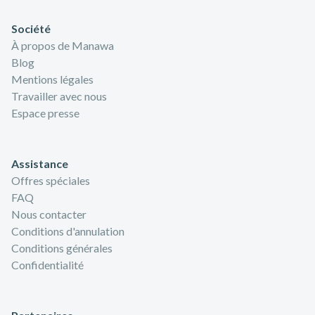
de découverte, la randonnée guidée sur le volcan de la
Soufrière est l'activité dont vous avez besoin pour parfaire
Société
votre séjour en Guadeloupe... rendez-vous au sommet !
À propos de Manawa
Blog
Mentions légales
Travailler avec nous
Espace presse
Assistance
Offres spéciales
FAQ
Nous contacter
Conditions d'annulation
Conditions générales
Confidentialité