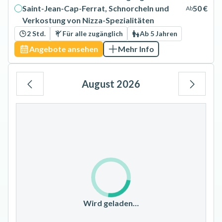
Saint-Jean-Cap-Ferrat, Schnorcheln und
50 €
Ab
Verkostung von Nizza-Spezialitäten
2 Std.
Für alle zugänglich
Ab 5 Jahren
Angebote ansehen
Mehr Info
August 2026
Mo
Di
Mi
Do
Fr
Sa
So
1
2
3
4
5
6
7
8
9
10
11
12
13
14
15
16
17
18
19
20
21
22
23
Wird geladen…