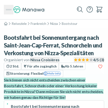
Reiseziele
Frankreich
Nizza
Bootstour
Home
Bootsfahrt bei Sonnenuntergang nach
Saint-Jean-Cap-Ferrat, Schnorcheln und
Verkostung von Nizza-Spezialitäten
Organisiert von
Nissa Croisières
4
/5 (
3
)
2 Std.
Für alle zugänglich
Ab 5 Jahren
Stornierung: Flexibel
Mehr Info
Sie können sich nicht entscheiden zwischen einer
Bootsfahrt, Schnorcheln oder einer Verkostung lokaler
Produkte in Nizza? Dann müssen Sie sich nicht entscheiden,
wir haben genau das Richtige für Sie!
Bootsfahrt bei Sonnenuntergang nach