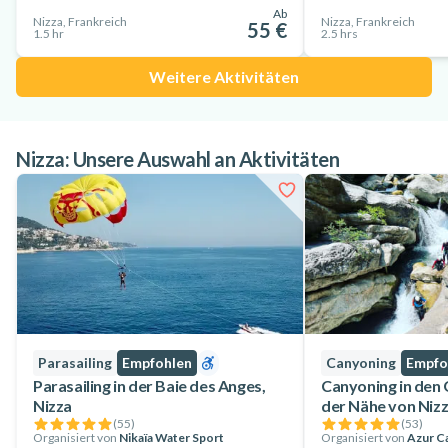
Ab
Nizza, Frankreich
Nizza, Frankreich
55 €
1.5 hr
2.5 hrs
Weitere Aktivitäten
Nizza: Unsere Auswahl an Aktivitäten
Parasailing
Empfohlen
Canyoning
Empfo
Parasailing in der Baie des Anges,
Canyoning in den 
Nizza
der Nähe von Niz
(
55
)
(
53
)
Organisiert von
Nikaïa Water Sport
Organisiert von
Azur C