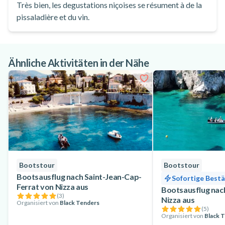
Très bien, les degustations niçoises se résument à de la
pissaladière et du vin.
Ähnliche Aktivitäten in der Nähe
Bootstour
Bootstour
Bootsausflug nach Saint-Jean-Cap-
Sofortige Best
Ferrat von Nizza aus
Bootsausflug na
(
3
)
Nizza aus
Organisiert von
Black Tenders
(
5
)
Organisiert von
Black 