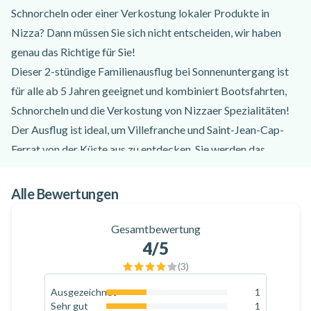
Schnorcheln oder einer Verkostung lokaler Produkte in
Nizza? Dann müssen Sie sich nicht entscheiden, wir haben
genau das Richtige für Sie!
Dieser 2-stündige Familienausflug bei Sonnenuntergang ist
für alle ab 5 Jahren geeignet und kombiniert Bootsfahrten,
Schnorcheln und die Verkostung von Nizzaer Spezialitäten!
Der Ausflug ist ideal, um Villefranche und Saint-Jean-Cap-
Ferrat von der Küste aus zu entdecken. Sie werden das
türkisfarbene Wasser des Hafens von Villefranche und die
geschützte Natur von Saint-Jean-Cap-Ferrat vom Meer aus
Alle Bewertungen
im orangefarbenen Licht bewundern können!
An Bord eines Bootes der neuen Generation unternehmen Sie
Gesamtbewertung
4
/5
eine Bootsfahrt in Begleitung eines gut gelaunten und
fröhlichen Teams von Fachleuten. Die Fremdenführer unserer
(
3
)
Partner stehen Ihnen zur Seite, um Ihre Fragen zu den
Ausgezeichnet
1
33.3
%
Sehenswürdigkeiten von Nizza zu beantworten und für Ihre
Sehr gut
1