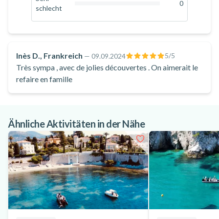
0
schlecht
Minuten das Boot steuern!
0
%
Das Boot ist mit einem Tisch und Bänken im Schatten sowie
einer Liegewiese ausgestattet und bietet Ihnen den nötigen
Komfort, um Ihre private Kreuzfahrt ab Beaulieu-sur-Mer in
Inès D., Frankreich
5
/5
—
09.09.2024
vollen Zügen zu genießen!
Très sympa , avec de jolies découvertes . On aimerait le
refaire en famille
Ähnliche Aktivitäten in der Nähe