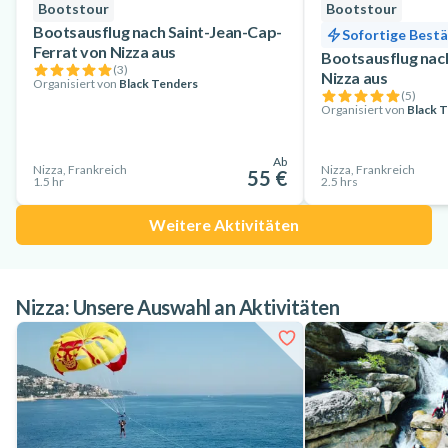
Bootstour
Bootstour
Bootsausflug nach Saint-Jean-Cap-
Sofortige Best
Ferrat von Nizza aus
Bootsausflug na
(
3
)
Nizza aus
Organisiert von
Black Tenders
(
5
)
Organisiert von
Black 
Ab
Nizza, Frankreich
Nizza, Frankreich
55 €
1.5 hr
2.5 hrs
Weitere Aktivitäten
Nizza: Unsere Auswahl an Aktivitäten