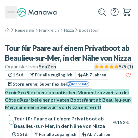
Reiseziele
Frankreich
Nizza
Bootstour
Home
Tour für Paare auf einem Privatboot ab
Beaulieu-sur-Mer, in der Nähe von Nizza
Organisiert von
SeaZen
5
/5 (
1
)
1 Std.
Für alle zugänglich
Ab 7 Jahren
Stornierung: Super flexibel
Mehr Info
Genießen Sie einen romantischen Moment zu zweit an der
Côte d'Azur bei einer privaten Bootsfahrt ab Beaulieu-sur-
Mer, nur einen Steinwurf von Nizza entfernt!
Tour für Paare auf einem Privatboot ab
152 €
Ab
Beaulieu-sur-Mer, in der Nähe von Nizza
1 Std.
Für alle zugänglich
Ab 7 Jahren