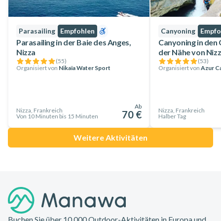
Parasailing
Empfohlen
Canyoning
Empfo
Parasailing in der Baie des Anges,
Canyoning in den 
Nizza
der Nähe von Niz
(
55
)
(
53
)
Organisiert von
Nikaïa Water Sport
Organisiert von
Azur C
Ab
Nizza, Frankreich
Nizza, Frankreich
70 €
Von 10 Minuten bis 15 Minuten
Halber Tag
Weitere Aktivitäten
Footer
Buchen Sie über 10.000 Outdoor-Aktivitäten in Europa und