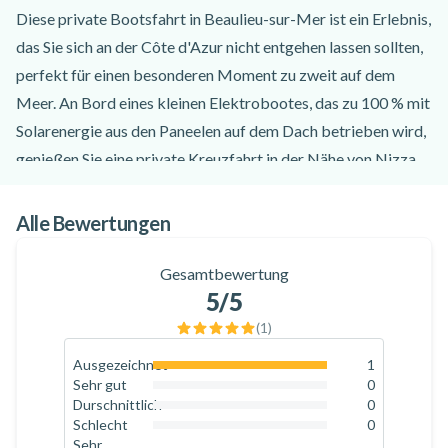
Diese private Bootsfahrt in Beaulieu-sur-Mer ist ein Erlebnis,
das Sie sich an der Côte d'Azur nicht entgehen lassen sollten,
perfekt für einen besonderen Moment zu zweit auf dem
Meer. An Bord eines kleinen Elektrobootes, das zu 100 % mit
Solarenergie aus den Paneelen auf dem Dach betrieben wird,
genießen Sie eine private Kreuzfahrt in der Nähe von Nizza,
die sowohl leise als auch umweltfreundlich ist. Die ideale Art
und Weise, eine entspannte Zeit auf dem Mittelmeer zu
Alle Bewertungen
verbringen!
Auf dieser 1-stündigen privaten Bootsfahrt ab Beaulieu-sur-
Gesamtbewertung
5
/5
Mer begleitet Sie ein Skipper-Guide, der Ihnen gerne Saint-
Jean-Cap-Ferrat mit seinen luxuriösen Villen, Nizza mit
(
1
)
seinem von warmen Farben gesäumten Hafen und die
Ausgezeichnet
1
100
%
wunderschönen Seegraswiesen zeigt, die sich unter dem
Sehr gut
0
0
%
Durschnittlich
0
durchscheinenden Wasser der herrlichen Côte d'Azur-Küste
0
%
Schlecht
0
befinden. Wenn Sie möchten, lässt er Sie sogar für ein paar
0
%
Sehr