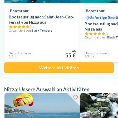
Bootstour
Bootstour
Bootsausflug nach Saint-Jean-Cap-
Sofortige Best
Ferrat von Nizza aus
Bootsausflug na
(
3
)
Nizza aus
Organisiert von
Black Tenders
(
5
)
Organisiert von
Black 
Ab
Nizza, Frankreich
Nizza, Frankreich
55 €
1.5 hr
2.5 hrs
Weitere Aktivitäten
Nizza: Unsere Auswahl an Aktivitäten