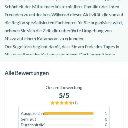
Schönheit der Mittelmeerküste mit Ihrer Familie oder Ihren
Freunden zu entdecken. Während dieser Aktivität, die von auf
die Region spezialisierten Fachleuten für Sie organisiert wird,
nehmen Sie sich die Zeit, die unberührte Umgebung von
Nizza auf einem Katamaran zu erkunden.
Der Segeltörn beginnt damit, dass Sie am Ende des Tages in
Nizza an Bord des Katamarans gehen. Dort lernen Sie die
Crew kennen, die Ihnen das Schiff, das Ausflugsprogramm
und die an Bord zu beachtenden Sicherheitsregeln vorstellt.
Alle Bewertungen
Die Kreuzfahrt beginnt mit einer Katamaranfahrt nach Saint-
Jean-Cap-Ferrat, wo Sie Ihren ersten Ankerplatz einnehmen
Gesamtbewertung
5
/5
werden. Während dieser Pause können Sie tun, was Sie
wollen: sich entspannen, Stand-up-Paddling betreiben,
(
1
)
schnorcheln oder einfach den Aperitif und den Brunch an
Ausgezeichnet
1
100
%
Bord genießen.
Sehr gut
0
0
%
Durschnittlich
0
Anschließend steuern Sie einen der schönsten Häfen der Welt